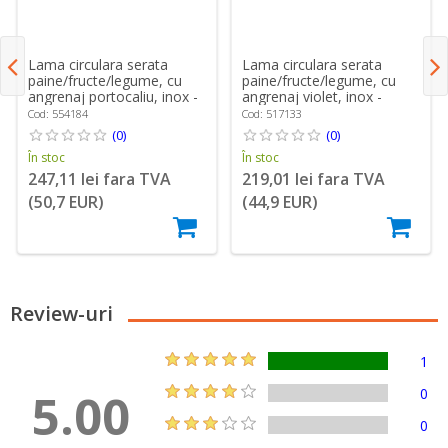
Lama circulara serata
Lama circulara serata
paine/fructe/legume, cu
paine/fructe/legume, cu
angrenaj portocaliu, inox -
angrenaj violet, inox -
Ritter
Ritter
Cod: 554184
Cod: 517133
(0)
(0)
În stoc
În stoc
247,11 lei fara TVA
219,01 lei fara TVA
(50,7 EUR)
(44,9 EUR)
Review-uri
1
5.00
0
0