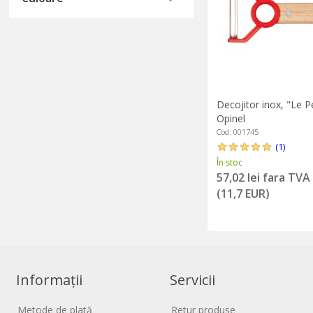
Decojitor inox, "Le Pe
Opinel
Cod: 001745
(1)
În stoc
57,02 lei fara TVA
(11,7 EUR)
Informații
Servicii
Metode de plată
Retur produse