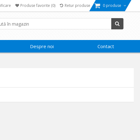
ificare
Produse favorite
(0)
Retur produse
0 produse
Despre noi
Contact