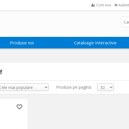
Cont nou
Autent
Produse noi
Cataloage Interactive
f
Produse pe pagină: