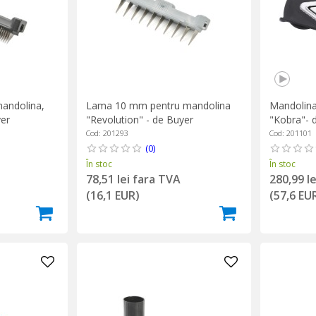
Mandolina
andolina,
Lama 10 mm pentru mandolina
"Kobra"- 
yer
"Revolution" - de Buyer
Cod: 201101
Cod: 201293
(0)
În stoc
În stoc
280,99 l
78,51 lei fara TVA
(57,6 EU
(16,1 EUR)