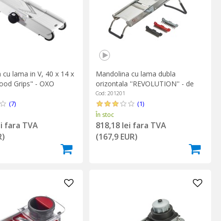
cu lama in V, 40 x 14 x
Mandolina cu lama dubla
ood Grips" - OXO
orizontala ''REVOLUTION'' - de
Buyer
Cod: 201201
(7)
(1)
În stoc
ei fara TVA
818,18 lei fara TVA
R)
(167,9 EUR)