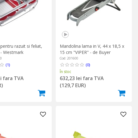
pentru razuit si feliat,
Mandolina lama in V, 44 x 18,5 x
 - Westmark
15 cm "VIPER" - de Buyer
60
Cod: 201600
(1)
(0)
În stoc
ei fara TVA
632,23 lei fara TVA
R)
(129,7 EUR)