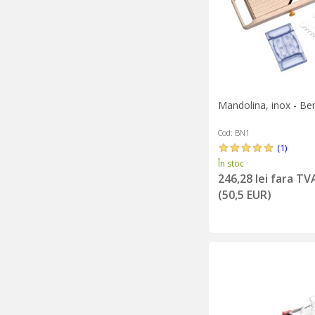
Mandolina, inox - Ben
Cod: BN1
(1)
În stoc
246,28 lei fara TV
(50,5 EUR)