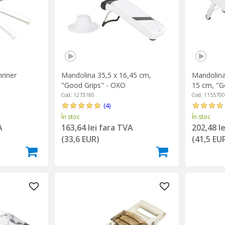
riner
Mandolina 35,5 x 16,45 cm,
Mandolina 
"Good Grips" - OXO
15 cm, "G
Cod: 1273180
Cod: 1155700
(4)
În stoc
În stoc
A
163,64 lei fara TVA
202,48 l
(33,6 EUR)
(41,5 EU