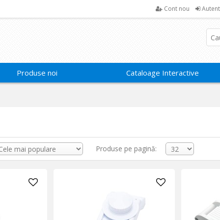
Cont nou
Autent
Produse noi
Cataloage Interactive
Produse pe pagină: