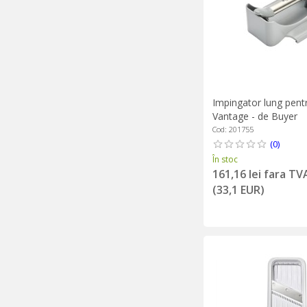
Impingator lung pent
Vantage - de Buyer
Cod: 201755
(0)
În stoc
161,16 lei fara TV
(33,1 EUR)