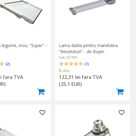
 legume, inox, "Super" -
Lama dubla pentru mandolina
“Revolution” - de Buyer
Cod: 201595
(2)
(1)
În stoc
ei fara TVA
122,31 lei fara TVA
UR)
(25,1 EUR)