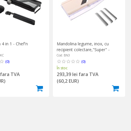
4 in 1 - Chef'n
Mandolina legume, inox, cu
recipient colectare,"Super" -
Benriner
3KC
Cod: BN3
(0)
(0)
În stoc
i fara TVA
293,39 lei fara TVA
UR)
(60,2 EUR)