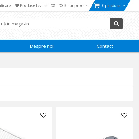
ificare
Produse favorite
(0)
Retur produse
0 produse
Despre noi
Contact