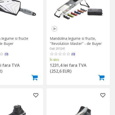
 legume si fructe
Mandolina legume si fructe,
de Buyer
"Revolution Master" - de Buyer
Cod: 201241
(0)
(0)
În stoc
ei fara TVA
1231,4 lei fara TVA
R)
(252,6 EUR)