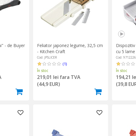
" - de Buyer
Feliator japonez legume, 32,5 cm
Dispozitiv 
- Kitchen Craft
cu 5 lame
Cod: JPSLICER
Cod: 971222
(1)
În stoc
În stoc
A
219,01 lei fara TVA
194,21 l
(44,9 EUR)
(39,8 EU