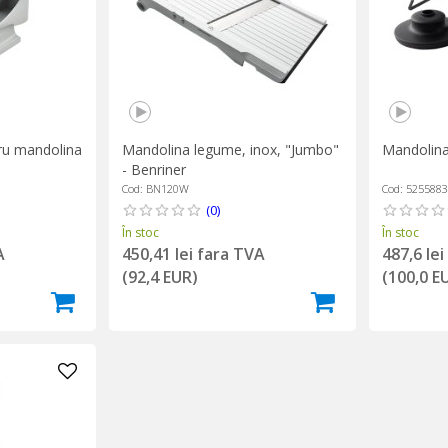
ru mandolina
Mandolina legume, inox, "Jumbo"
Mandolina 
- Benriner
Cod: BN120W
Cod: 525588
(0)
În stoc
În stoc
A
450,41 lei fara TVA
487,6 le
(92,4 EUR)
(100,0 E