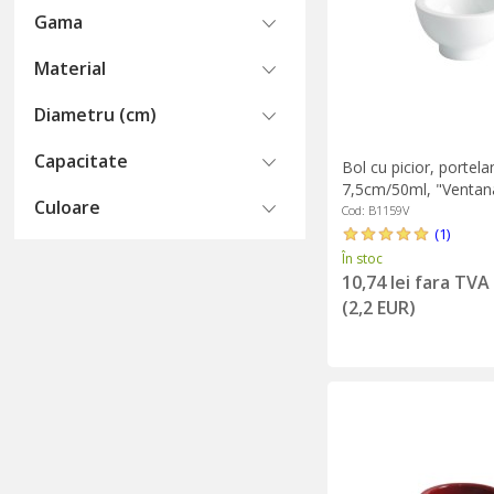
Gama
Material
Diametru (cm)
Capacitate
Bol cu picior, portela
7,5cm/50ml, "Ventana
Culoare
Valle
Cod: B1159V
(1)
În stoc
10,74 lei fara TVA
(2,2 EUR)