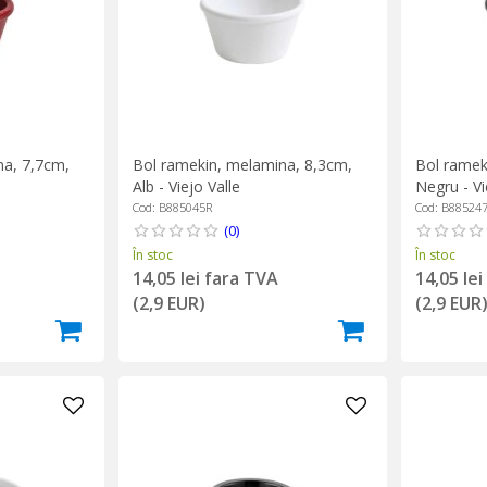
na, 7,7cm,
Bol ramekin, melamina, 8,3cm,
Bol ramek
Alb - Viejo Valle
Negru - Vi
Cod: B885045R
Cod: B88524
(0)
În stoc
În stoc
14,05 lei fara TVA
14,05 le
(2,9 EUR)
(2,9 EUR