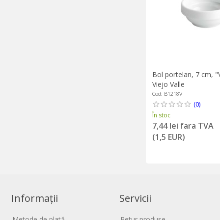
Bol portelan, 7 cm, "
Viejo Valle
Cod: B1218V
(0)
În stoc
7,44 lei fara TVA
(1,5 EUR)
Informații
Servicii
Metode de plată
Retur produse