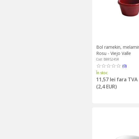
Bol ramekin, melami
Rosu - Viejo Valle
Cod: B885245R
(0)
În stoc
11,57 lei fara TVA
(2,4 EUR)