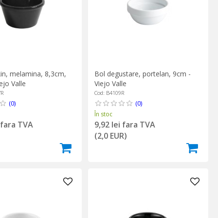
Bol degustare, portelan, 9cm -
in, melamina, 8,3cm,
Viejo Valle
ejo Valle
Cod: B4109R
7R
(0)
(0)
În stoc
9,92 lei fara TVA
i fara TVA
(2,0 EUR)
)