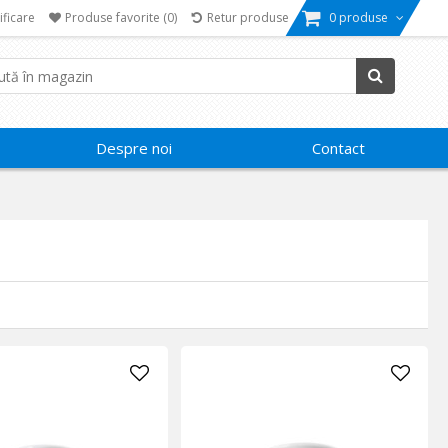
ificare
Produse favorite
(0)
Retur produse
0 produse
Despre noi
Contact