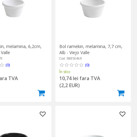
in, melamina, 6,2cm,
Bol ramekin, melamina, 7,7 cm,
 Valle
Alb - Viejo Valle
7R
Cod: B885046R
(0)
(0)
În stoc
fara TVA
10,74 lei fara TVA
)
(2,2 EUR)