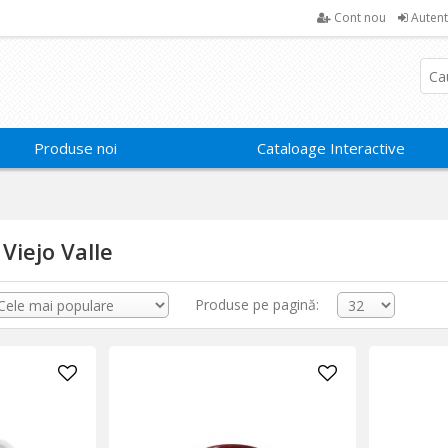
Cont nou
Autent
Produse noi
Cataloage Interactive
 Viejo Valle
Produse pe pagină: