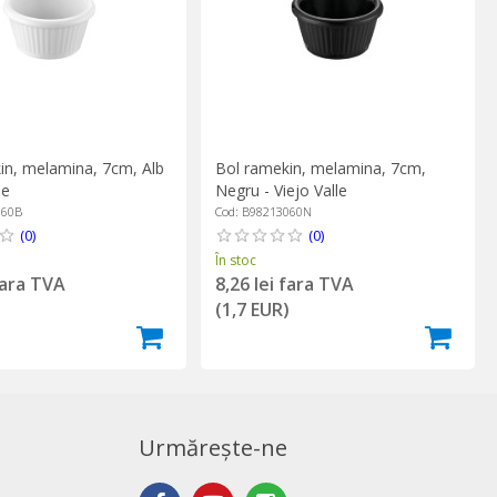
in, melamina, 7cm, Alb
Bol ramekin, melamina, 7cm,
le
Negru - Viejo Valle
060B
Cod: B98213060N
(0)
(0)
În stoc
fara TVA
8,26 lei fara TVA
)
(1,7 EUR)
Urmărește-ne