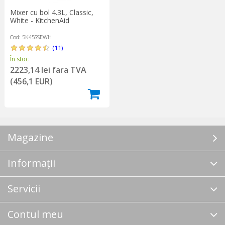
Mixer cu bol 4.3L, Classic,
White - KitchenAid
Cod: 5K45SSEWH
(11)
În stoc
2223,14 lei fara TVA
(456,1 EUR)
Magazine
Informații
Servicii
Contul meu