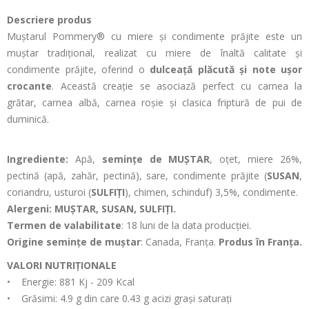
Descriere produs
Muștarul Pommery® cu miere și condimente prăjite este un
muștar tradițional, realizat cu miere de înaltă calitate și
condimente prăjite, oferind o
dulceață plăcută și note ușor
crocante
. Această creație se asociază perfect cu carnea la
grătar, carnea albă, carnea roșie și clasica friptură de pui de
duminică.
Ingrediente:
Apă,
semințe de MUȘTAR
, oțet, miere 26%,
pectină (apă, zahăr, pectină), sare, condimente prăjite (
SUSAN
,
coriandru, usturoi (
SULFIȚI
), chimen, schinduf) 3,5%, condimente.
Alergeni: MUȘTAR, SUSAN, SULFIȚI.
Termen de valabilitate
: 18 luni de la data producției.
Origine semințe de muștar
: Canada, Franța.
Produs în Franța.
VALORI NUTRIȚIONALE
• Energie: 881 Kj - 209 Kcal
• Grăsimi: 4.9 g din care 0.43 g acizi grași saturați