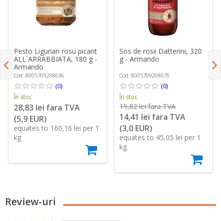
Pesto Ligurian rosu picant
Sos de rosii Datterini, 320
ALL`ARRABBIATA, 180 g -
g - Armando
Armando
Cod: 8005709208636
Cod: 8005709208070
(0)
(0)
În stoc
În stoc
19,82 lei fara TVA
28,83 lei fara TVA
14,41 lei fara TVA
(5,9 EUR)
(3,0 EUR)
equates to 160,16 lei per 1
kg
equates to 45,05 lei per 1
kg
Review-uri