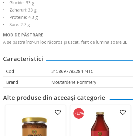
• Glucide: 33 g
• Zaharuri: 33 g
• Proteine: 4.3 g
• Sare: 2.7 g
MOD DE PĂSTRARE
A se păstra într-un loc răcoros și uscat, ferit de lumina soarelui.
Caracteristici
Cod
3158697782284->ITC
Brand
Moutarderie Pommery
Alte produse din aceeași categorie
-27%