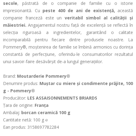
secole
, păstrată de o companie de familie cu o istorie
impresionantă. Cu
peste 400 de ani de existență,
această
companie franceză este un
veritabil simbol al calității și
măiestriei.
Angajamentul nostru față de excelență se reflectă în
selecția riguroasă a ingredientelor, garantând o calitate
incomparabilă pentru fiecare dintre produsele noastre. La
Pommery®, moștenirea de familie se îmbină armonios cu dorința
constantă de perfecțiune, oferindu-le consumatorilor rezultatul
unui savoir-faire desăvârșit de-a lungul generațiilor.
Brand:
Moutarderie Pommery®
Denumire produs:
Muștar cu miere și condimente prăjite, 100
g - Pommery®
Producător:
LES ASSAISONNEMENTS BRIARDS
Țara de origine:
Franța
Ambalaj:
borcan ceramică 100 g
Cantitate netă: 100 g ℮
Ean produs: 3158697782284