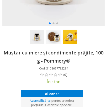
Muștar cu miere și condimente prăjite, 100
g - Pommery®
Cod: 3158697782284
În stoc
Ai cont?
Autentifică-te
pentru a vedea
prețurile și ofertele speciale.