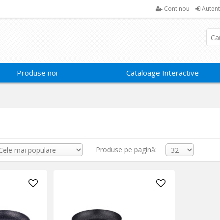
Cont nou
Autent
Produse noi
Cataloage Interactive
Produse pe pagină: