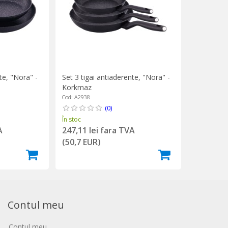
te, "Nora" -
Set 3 tigai antiaderente, "Nora" -
Korkmaz
Cod: A2938
(0)
În stoc
A
247,11 lei fara TVA
(50,7 EUR)
Contul meu
Contul meu