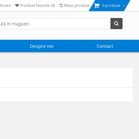
ificare
Produse favorite
(0)
Retur produse
0 produse
Despre noi
Contact