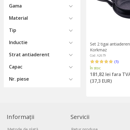
Gama
Material
Tip
Inductie
Set 2 tigai antiaderen
Korkmaz
Strat antiaderent
Cod: A2679
(1)
Capac
În stoc
181,82 lei fara TV
Nr. piese
(37,3 EUR)
Informații
Servicii
Metode de plată
Retur produse