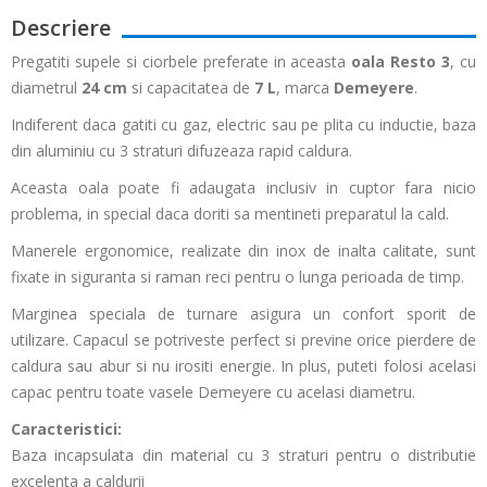
Descriere
Pregatiti supele si ciorbele preferate in aceasta
oala Resto 3
, cu
diametrul
24 cm
si capacitatea de
7 L
, marca
Demeyere
.
Indiferent daca gatiti cu gaz, electric sau pe plita cu inductie, baza
din aluminiu cu 3 straturi difuzeaza rapid caldura.
Aceasta oala poate fi adaugata inclusiv in cuptor fara nicio
problema, in special daca doriti sa mentineti preparatul la cald.
Manerele ergonomice, realizate din inox de inalta calitate, sunt
fixate in siguranta si raman reci pentru o lunga perioada de timp.
Marginea speciala de turnare asigura un confort sporit de
utilizare. Capacul se potriveste perfect si previne orice pierdere de
caldura sau abur si nu irositi energie. In plus, puteti folosi acelasi
capac pentru toate vasele Demeyere cu acelasi diametru.
Caracteristici:
Baza incapsulata din material cu 3 straturi pentru o distributie
excelenta a caldurii