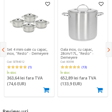
Set 4 mini-oale cu capac,
Oala inox, cu capac,
inox, "Resto" - Demeyere
28cm/17L, "Resto" -
Demeyere
Cod: SET84012
Cod: 80098
(1)
(13)
În stoc
În stoc
363,64 lei fara TVA
652,89 lei fara TVA
(74,6 EUR)
(133,9 EUR)
Review-uri