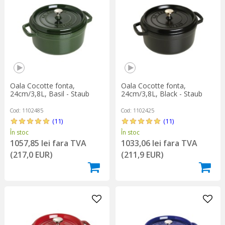
Durabilitate pentru generații:
Reprezintă o investiție pe viață,
fiind un vas robust ce va rezista zeci de ani.
Selecția noastră include oale din fontă de la branduri de renume
mondial precum
Lava
și
Staub
. Finisajele emailate nu doar că
adaugă un plus de eleganță, dar asigură și o întreținere ușoară,
fără a necesita asezonare.
Oala Cocotte fonta,
Oala Cocotte fonta,
Alege
oala din fontă
care se potrivește perfect modului tău de a
24cm/3,8L, Basil - Staub
24cm/3,8L, Black - Staub
găti!
Cod: 1102485
Cod: 1102425
(11)
(11)
În stoc
În stoc
1057,85 lei fara TVA
1033,06 lei fara TVA
(217,0 EUR)
(211,9 EUR)