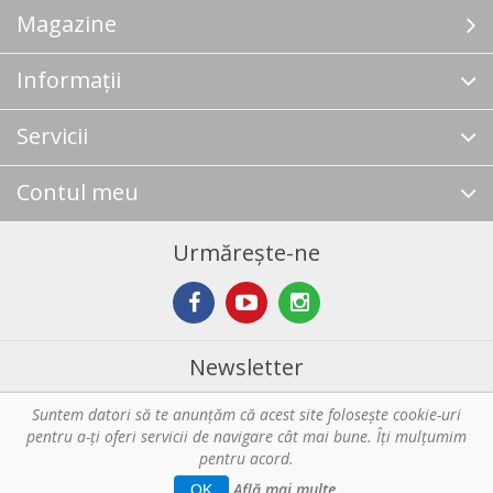
Magazine
Informații
Servicii
Contul meu
Urmărește-ne
Newsletter
Suntem datori să te anunţăm că acest site foloseşte cookie-uri
Abonare
pentru a-ți oferi servicii de navigare cât mai bune. Îţi mulțumim
pentru acord.
Copyright © 2026 Horeca - Pentru profesionistii din bucatarie. Toate
Află mai multe
OK