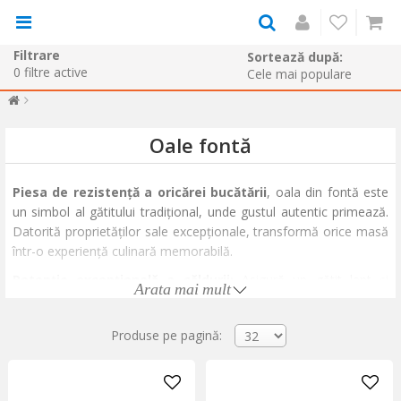
Filtrare
Sortează după:
0
filtre active
Oale fontă
Piesa de rezistență a oricărei bucătării
, oala din fontă este
un simbol al gătitului tradițional, unde gustul autentic primează.
Datorită proprietăților sale excepționale, transformă orice masă
într-o experiență culinară memorabilă.
Retenție excepțională a căldurii:
Asigură un gătit lent și
Arata mai mult
uniform, ideal pentru a frăgezi carnea și a intensifica aromele.
Versatilitate remarcabilă:
Poate fi folosită cu încredere pe
Produse pe pagină:
orice tip de plită, în cuptor sau chiar pe grătar.
Rezultate de excepție:
Perfectă pentru tocănițe, fripturi, supe,
dar și
pentru a coace o pâine artizanală
cu o crustă perfectă.