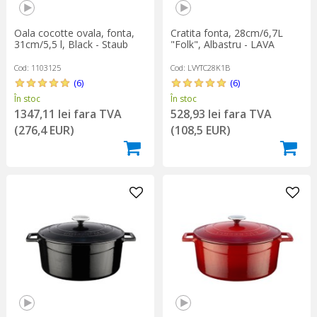
Oala cocotte ovala, fonta,
Cratita fonta, 28cm/6,7L
31cm/5,5 l, Black - Staub
"Folk", Albastru - LAVA
Cod: 1103125
Cod: LVYTC28K1B
(6)
(6)
În stoc
În stoc
1347,11 lei fara TVA
528,93 lei fara TVA
(276,4 EUR)
(108,5 EUR)