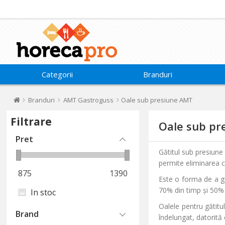
Categorii
Branduri
Branduri
AMT Gastroguss
Oale sub presiune AMT
Filtrare
Oale sub pr
Pret
Gătitul sub presiun
permite eliminarea c
875
1390
Este o forma de a gă
70% din timp și 50% e
In stoc
Oalele pentru gătitu
Brand
îndelungat, datorită 