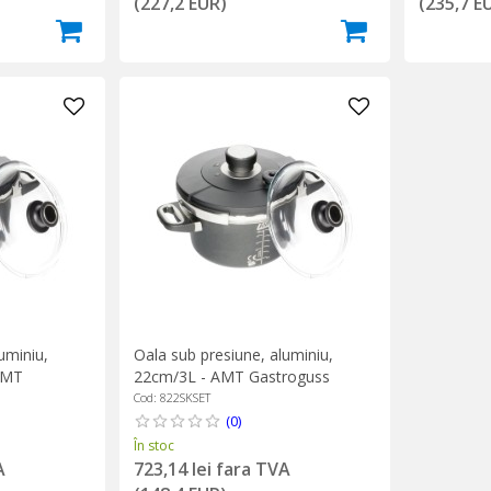
(227,2 EUR)
(235,7 E
uminiu,
Oala sub presiune, aluminiu,
AMT
22cm/3L - AMT Gastroguss
Cod: 822SKSET
(0)
În stoc
A
723,14 lei fara TVA