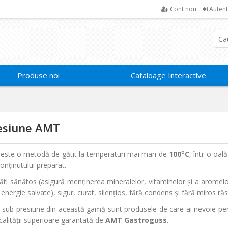
Cont nou
Autent
Produse noi
Cataloage Interactive
esiune AMT
e este o metodă de gătit la temperaturi mai mari de
100°C
, într-o oal
onținutului preparat.
ti sănătos (asigură menținerea mineralelor, vitaminelor și a aromelor)
nergie salvate), sigur, curat, silențios, fără condens și fără miros răs
l sub presiune din această gamă sunt produsele de care ai nevoie pent
calității superioare garantată de
AMT Gastroguss
.