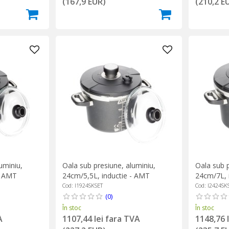
(167,9 EUR)
(210,2 E
uminiu,
Oala sub presiune, aluminiu,
Oala sub p
- AMT
24cm/5,5L, inductie - AMT
24cm/7L, 
Gastroguss
Gastrogu
Cod: I1924SKSET
Cod: I2424SK
(0)
În stoc
În stoc
A
1107,44 lei fara TVA
1148,76 