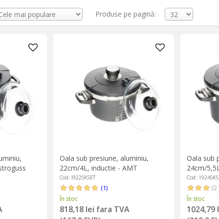
Produse pe pagină:
uminiu,
Oala sub presiune, aluminiu,
Oala sub p
stroguss
22cm/4L, inductie - AMT
24cm/5,5
Gastroguss
Cod: I922SKSET
Cod: 1924SKS
(1)
În stoc
În stoc
A
818,18 lei fara TVA
1024,79 