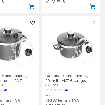
UR)
(217,0 EUR)
resiune, aluminiu,
Oala sub presiune, aluminiu,
inductie - AMT
22cm/4L - AMT Gastroguss
ss
SET
Cod: 922SKSET
(0)
(0)
În stoc
lei fara TVA
760,33 lei fara TVA