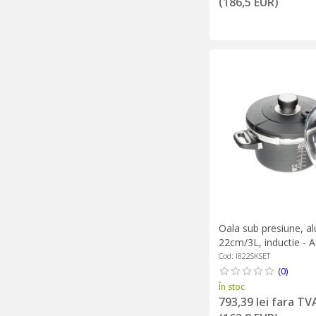
(186,5 EUR)
Oala sub presiune, al
22cm/3L, inductie - 
Gastroguss
Cod: I822SKSET
(0)
În stoc
793,39 lei fara TV