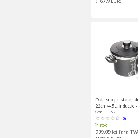
(167,9 EUR)
Oala sub presiune, al
22cm/4,5L, inductie 
Gastroguss
Cod: I1822SKSET
(0)
În stoc
909,09 lei fara TV