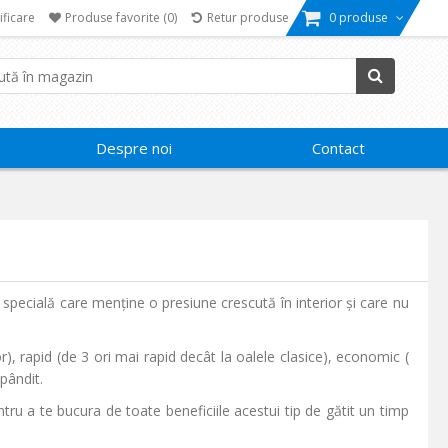
ificare
Produse favorite
(0)
Retur produse
0 produse
Despre noi
Contact
ă specială care menține o presiune crescută în interior și care nu
, rapid (de 3 ori mai rapid decât la oalele clasice), economic (
pândit.
ru a te bucura de toate beneficiile acestui tip de gătit un timp