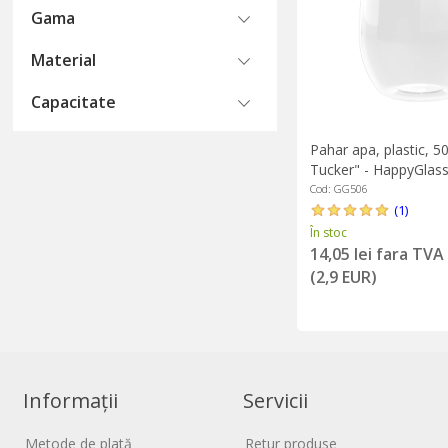
Gama
Material
Capacitate
Pahar apa, plastic, 50
Tucker" - HappyGlas
Cod: GG506
(1)
În stoc
14,05 lei fara TVA
(2,9 EUR)
Informații
Servicii
Metode de plată
Retur produse