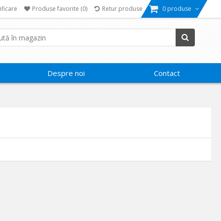
ificare
Produse favorite
(0)
Retur produse
0 produse
Despre noi
Contact