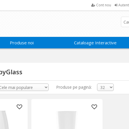
Cont nou
Autent
Produse noi
Cataloage Interactive
pyGlass
Produse pe pagină: