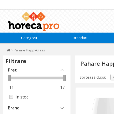
Categorii
Branduri
Pahare HappyGlass
Filtrare
Pahare Hap
Pret
Sortează după:
11
17
In stoc
Brand