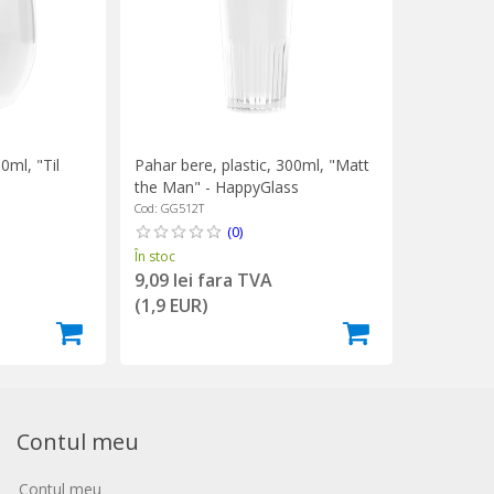
0ml, "Til
Pahar bere, plastic, 300ml, "Matt
s
the Man" - HappyGlass
Cod: GG512T
(0)
În stoc
9,09 lei fara TVA
(1,9 EUR)
Contul meu
Contul meu