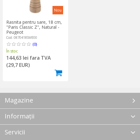
Nou
Rasnita pentru sare, 18 cm,
"Paris Classic Z", Natural -
Peugeot
Cod: 0870418SME00
(0)
În stoc
144,63 lei fara TVA
(29,7 EUR)
Magazine
Informații
Servicii