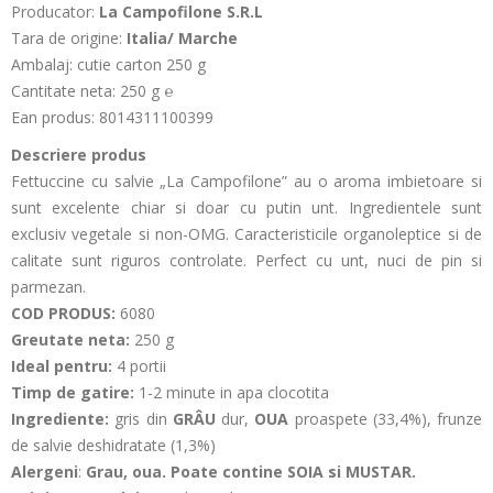
Producator:
La Campofilone S.R.L
Tara de origine:
Italia/ Marche
Ambalaj: cutie carton 250 g
Cantitate neta: 250 g
℮
Ean produs: 8014311100399
Descriere produs
Fettuccine cu salvie „La Campofilone” au o aroma imbietoare si
sunt excelente chiar si doar cu putin unt. Ingredientele sunt
exclusiv vegetale si non-OMG. Caracteristicile organoleptice si de
calitate sunt riguros controlate. Perfect cu unt, nuci de pin si
parmezan.
COD PRODUS:
6080
Greutate neta:
250 g
Ideal pentru:
4 portii
Timp de gatire:
1-2 minute in apa clocotita
Ingrediente:
gris din
GRÂU
dur,
OUA
proaspete (33,4%), frunze
de salvie deshidratate (1,3%)
Alergeni
:
Grau, oua. Poate contine SOIA si MUSTAR.