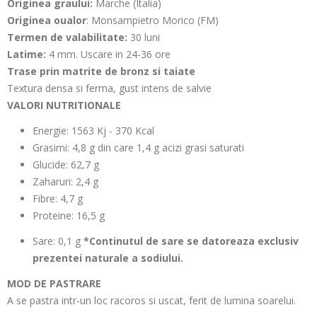
Originea graului:
Marche (Italia)
Originea oualor
: Monsampietro Morico (FM)
Termen de valabilitate:
30 luni
Latime:
4 mm. Uscare in 24-36 ore
Trase prin matrite de bronz si taiate
Textura densa si ferma, gust intens de salvie
VALORI NUTRITIONALE
Energie: 1563 Kj - 370 Kcal
Grasimi: 4,8 g din care 1,4 g acizi grasi saturati
Glucide: 62,7 g
Zaharuri: 2,4 g
Fibre: 4,7 g
Proteine: 16,5 g
Sare: 0,1 g
*Continutul de sare se datoreaza exclusiv
prezentei naturale a sodiului.
MOD DE PASTRARE
A se pastra intr-un loc racoros si uscat, ferit de lumina soarelui.