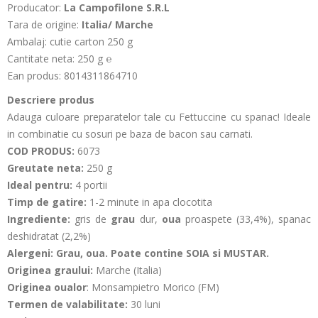
Producator:
La Campofilone S.R.L
Tara de origine:
Italia/ Marche
Ambalaj: cutie carton 250 g
Cantitate neta: 250 g
℮
Ean produs: 8014311864710
Descriere produs
Adauga culoare preparatelor tale cu Fettuccine cu spanac! Ideale
in combinatie cu sosuri pe baza de bacon sau carnati.
COD PRODUS:
6073
Greutate neta:
250 g
Ideal pentru:
4 portii
Timp de gatire:
1-2 minute in apa clocotita
Ingrediente:
gris de
grau
dur,
oua
proaspete (33,4%), spanac
deshidratat (2,2%)
Alergeni:
Grau, oua. Poate contine SOIA si MUSTAR.
Originea graului:
Marche (Italia)
Originea oualor
: Monsampietro Morico (FM)
Termen de valabilitate:
30 luni