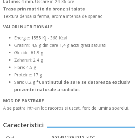
Latime:
4 mm. Uscare in 24-36 ore
Trase prin matrite de bronz si taiate
Textura densa si ferma, aroma intensa de spanac
VALORI NUTRITIONALE
Energie: 1555 Kj - 368 Kcal
Grasimi: 4,8 g din care 1,4 g acizi grasi saturati
Glucide: 61,9 g
Zaharuri: 2,4 g
Fibre: 4,5 g
Proteine: 17 g
Sare: 0,2 g
*Continutul de sare se datoreaza exclusiv
prezentei naturale a sodiului.
MOD DE PASTRARE
A se pastra intr-un loc racoros si uscat, ferit de lumina soarelui.
Caracteristici
Cod
8014311864710->ITC