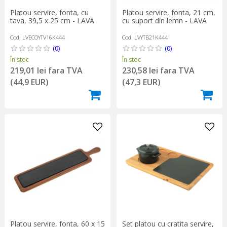
Platou servire, fonta, cu
Platou servire, fonta, 21 cm,
tava, 39,5 x 25 cm - LAVA
cu suport din lemn - LAVA
Cod: LVECOYTV16K444
Cod: LVYTB21K444
(0)
(0)
În stoc
În stoc
219,01 lei fara TVA
230,58 lei fara TVA
(44,9 EUR)
(47,3 EUR)
Set platou cu cratita servire,
Platou servire, fonta, 60 x 15