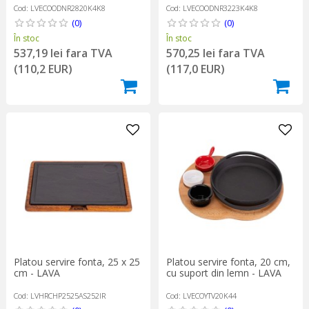
Cod: LVECOODNR2820K4K8
Cod: LVECOODNR3223K4K8
(0)
(0)
În stoc
În stoc
537,19 lei fara TVA
570,25 lei fara TVA
(110,2 EUR)
(117,0 EUR)
Platou servire fonta, 25 x 25
Platou servire fonta, 20 cm,
cm - LAVA
cu suport din lemn - LAVA
Cod: LVHRCHP2525AS252IR
Cod: LVECOYTV20K44