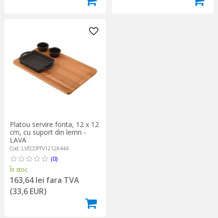
Platou servire fonta, 12 x 12
cm, cu suport din lemn -
LAVA
Cod: LVECOPTV1212K444
(0)
În stoc
163,64 lei fara TVA
(33,6 EUR)