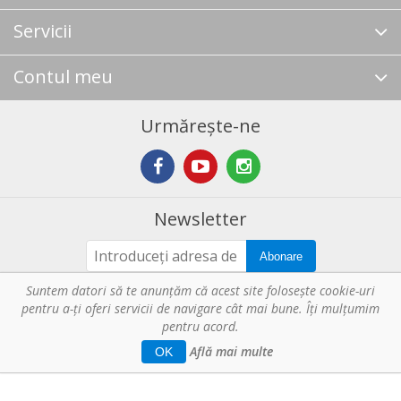
Servicii
Contul meu
Urmărește-ne
Newsletter
Abonare
Suntem datori să te anunţăm că acest site foloseşte cookie-uri
pentru a-ți oferi servicii de navigare cât mai bune. Îţi mulțumim
Copyright © 2026 Horeca - Pentru profesionistii din bucatarie. Toate
drepturile rezervate.
pentru acord.
Web Solution by
Tronn Software
.
Află mai multe
OK