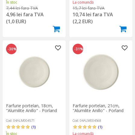
La comandă
În stoc
15,7 lei fara TVA
7,44 lei fara TVA
10,74 lei fara TVA
4,96 lei fara TVA
(2,2 EUR)
(1,0 EUR)
-30%
-31%
Farfurie portelan, 18cm,
Farfurie portelan, 21cm,
"Alumilite Anillo" - Porland
"Alumilite Anillo" - Porland
Cod: 04ALM004571
Cod: 04ALM004568
(1)
(1)
În stoc
La comandă