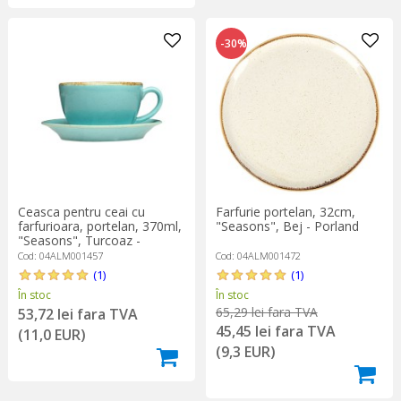
-30%
Ceasca pentru ceai cu
Farfurie portelan, 32cm,
farfurioara, portelan, 370ml,
"Seasons", Bej - Porland
"Seasons", Turcoaz -
Porland
Cod: 04ALM001457
Cod: 04ALM001472
(1)
(1)
În stoc
În stoc
65,29 lei fara TVA
53,72 lei fara TVA
45,45 lei fara TVA
(11,0 EUR)
(9,3 EUR)