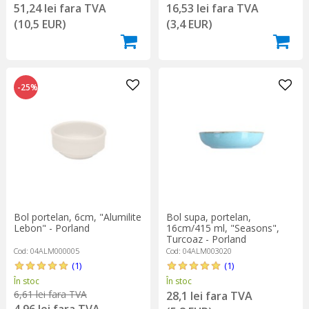
51,24 lei fara TVA
16,53 lei fara TVA
(10,5 EUR)
(3,4 EUR)
-25%
Bol portelan, 6cm, "Alumilite
Bol supa, portelan,
Lebon" - Porland
16cm/415 ml, "Seasons",
Turcoaz - Porland
Cod: 04ALM000005
Cod: 04ALM003020
(1)
(1)
În stoc
În stoc
6,61 lei fara TVA
28,1 lei fara TVA