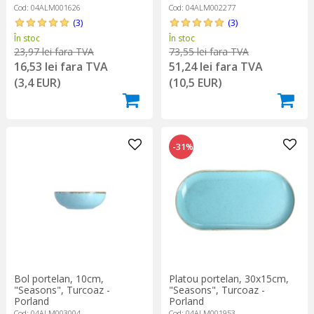
Cod: 04ALM001626
Cod: 04ALM002277
(3)
(3)
În stoc
În stoc
23,97 lei fara TVA
73,55 lei fara TVA
16,53 lei fara TVA
51,24 lei fara TVA
(3,4 EUR)
(10,5 EUR)
-31%
Bol portelan, 10cm,
Platou portelan, 30x15cm,
"Seasons", Turcoaz -
"Seasons", Turcoaz -
Porland
Porland
Cod: 04ALM003004
Cod: 04ALM001953