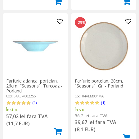
-29%
Farfurie adanca, portelan,
Farfurie portelan, 28cm,
26cm, "Seasons", Turcoaz -
"Seasons", Gri - Porland
Porland
Cod: 04ALM002255
Cod: 04ALM001496
(1)
(1)
În stoc
În stoc
56,2 lei fara TVA
57,02 lei fara TVA
39,67 lei fara TVA
(11,7 EUR)
(8,1 EUR)