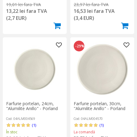
19,01 lei fara TVA
23,97 lei fara TVA
13,22 lei fara TVA
16,53 lei fara TVA
(2,7 EUR)
(3,4 EUR)
-29%
Farfurie portelan, 24cm,
Farfurie portelan, 30cm,
"Alumilite Anillo" - Porland
"Alumilite Anillo" - Porland
Cod: 04ALM004569
Cod: 04ALM004570
(1)
(1)
În stoc
La comandă