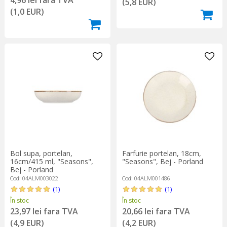
4,96 lei fara TVA
(5,8 EUR)
(1,0 EUR)
Bol supa, portelan,
Farfurie portelan, 18cm,
16cm/415 ml, "Seasons",
"Seasons", Bej - Porland
Bej - Porland
Cod: 04ALM003022
Cod: 04ALM001486
(1)
(1)
În stoc
În stoc
23,97 lei fara TVA
20,66 lei fara TVA
(4,9 EUR)
(4,2 EUR)