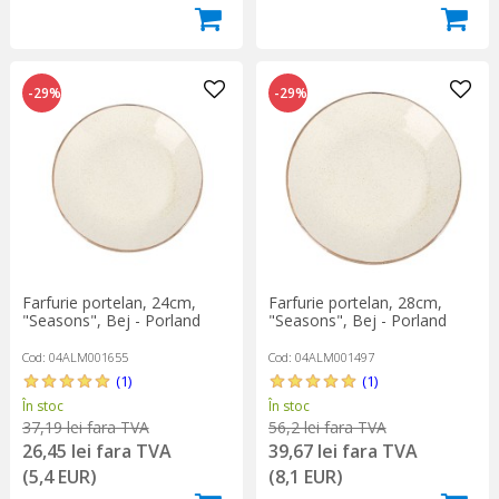
-29%
-29%
Farfurie portelan, 24cm,
Farfurie portelan, 28cm,
"Seasons", Bej - Porland
"Seasons", Bej - Porland
Cod: 04ALM001655
Cod: 04ALM001497
(1)
(1)
În stoc
În stoc
37,19 lei fara TVA
56,2 lei fara TVA
26,45 lei fara TVA
39,67 lei fara TVA
(5,4 EUR)
(8,1 EUR)