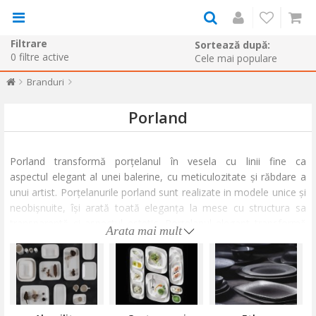
Filtrare
Sortează după:
0
filtre active
Branduri
Porland
Porland transformă porțelanul în vesela cu linii fine ca
aspectul elegant al unei balerine, cu meticulozitate și răbdare a
unui artist. Porțelanurile porland sunt realizate in modele unice și
neobișnuite, își arată toată eleganța la mese cu structura sa
transparentă și aspectul estetic. Porțelanul elegant transformă
Arata mai mult
banchetele în sărbători, arătând în același timp o calitate
superioară cu rezistența și structura lor igienica.
Vezi cataloagele Porland:
Porland Alumilite