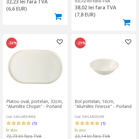
53,72 lei fara TVA
32,23 lei fara TVA
38,02 lei fara TVA
(6,6 EUR)
(7,8 EUR)
-30%
-29%
Platou oval, portelan, 32cm,
Bol portelan, 16cm,
"Alumilite Chopin" - Porland
"Alumilite Finesse" - Porland
Cod: 04ALM004968
Cod: 04ALM000349
(1)
(1)
În stoc
În stoc
72,73 lei fara TVA
23,14 lei fara TVA