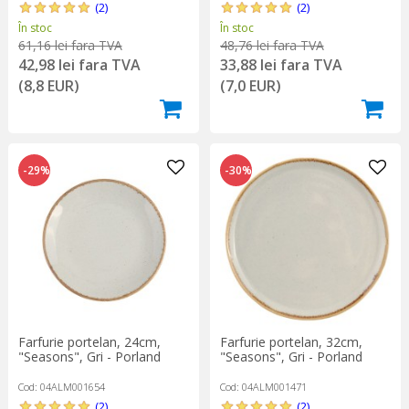
(2)
(2)
În stoc
În stoc
61,16 lei fara TVA
48,76 lei fara TVA
42,98 lei fara TVA
33,88 lei fara TVA
(8,8 EUR)
(7,0 EUR)
-29%
-30%
Farfurie portelan, 24cm,
Farfurie portelan, 32cm,
"Seasons", Gri - Porland
"Seasons", Gri - Porland
Cod: 04ALM001654
Cod: 04ALM001471
(2)
(2)