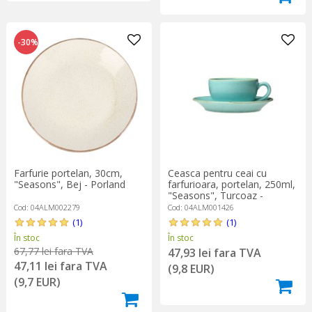
-30%
Farfurie portelan, 30cm,
Ceasca pentru ceai cu
"Seasons", Bej - Porland
farfurioara, portelan, 250ml,
"Seasons", Turcoaz -
Porland
Cod: 04ALM002279
Cod: 04ALM001426
(1)
(1)
În stoc
În stoc
67,77 lei fara TVA
47,93 lei fara TVA
47,11 lei fara TVA
(9,8 EUR)
(9,7 EUR)