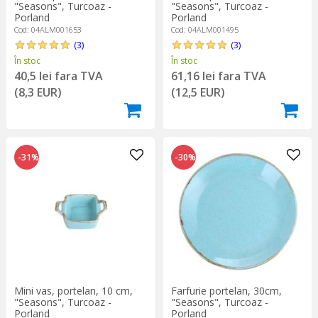
"Seasons", Turcoaz -
"Seasons", Turcoaz -
Porland
Porland
Cod: 04ALM001653
Cod: 04ALM001495
(3)
(3)
În stoc
În stoc
40,5 lei fara TVA
61,16 lei fara TVA
(8,3 EUR)
(12,5 EUR)
-31%
-30%
Mini vas, portelan, 10 cm,
Farfurie portelan, 30cm,
"Seasons", Turcoaz -
"Seasons", Turcoaz -
Porland
Porland