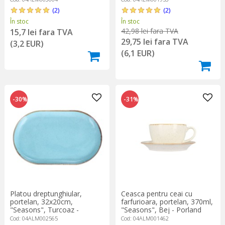
(2)
(2)
În stoc
În stoc
42,98 lei fara TVA
15,7 lei fara TVA
29,75 lei fara TVA
(3,2 EUR)
(6,1 EUR)
-30%
-31%
Platou dreptunghiular,
Ceasca pentru ceai cu
portelan, 32x20cm,
farfurioara, portelan, 370ml,
"Seasons", Turcoaz -
"Seasons", Bej - Porland
Porland
Cod: 04ALM002565
Cod: 04ALM001462