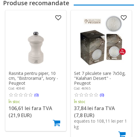
Produse recomandate
Rasnita pentru piper, 10
Set 7 pliculete sare 7x50g,
cm, "Bistrorama", Ivory -
"Kalahari Desert" -
Peugeot
Peugeot
Cod: 40840
Cod: 46965
(0)
(0)
În stoc
În stoc
106,61 lei fara TVA
37,84 lei fara TVA
(21,9 EUR)
(7,8 EUR)
equates to 108,11 lei per 1
kg