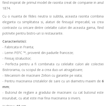
fiind inspirat de primul model de rasnita creat de companie in anul
1874.
Cu o nuanta de fildes neutra si subtila, aceasta rasnita combina
eleganta cu simplitatea si, alaturi de finisajul impecabil, va crea
contraste cu oricare dintre celelalte culori din aceasta gama, fiind
potrivite pentru bistro-uri si restaurante.
Caracteristici:
- Fabricata in Franta;
- Lemn PEFC ™, provenit din padurile franceze;
- Finisaj stralucitor;
- Perfecta pentru a fi combinata cu celelalte culori ale colectiei
Bistrorama, cu scopul de a crea duo-uri atragatoare;
- Mecanism de macinare Zirlion cu garantie pe viata;
- Pentru macinarea cristalelor de sare cu un diametru maxim de
6
mm
;
- Butonul de reglare a gradului de macinare: cu cat butonul este
insurubat, cu atat este mai fina macinarea si invers.