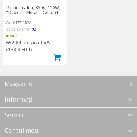
Rasnita cafea, 350g, 150W,
"Dedica", Metal - DeLonghi
Cod: 0177111039
(0)
În stoc
652,89 lei fara TVA
(133,9 EUR)
Magazine
Informații
Servicii
Contul meu