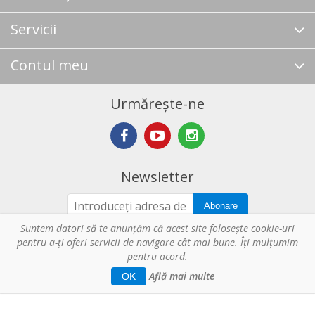
Servicii
Contul meu
Cartofi copţi cu usturoi
Ardei umpluţi
şi rozmarin
Urmărește-ne
Newsletter
Abonare
Suntem datori să te anunţăm că acest site foloseşte cookie-uri
Saramură de peşte
pentru a-ți oferi servicii de navigare cât mai bune. Îţi mulțumim
Copyright © 2026 Horeca - Pentru profesionistii din bucatarie. Toate
Budincă de cartofi la
pentru acord.
drepturile rezervate.
Află mai multe
OK
Web Solution by
Tronn Software
.
cuptor