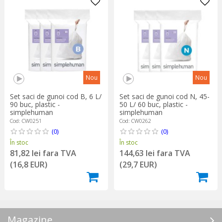
Nou
Nou
Set saci de gunoi cod B, 6 L/
Set saci de gunoi cod N, 45-
90 buc, plastic -
50 L/ 60 buc, plastic -
simplehuman
simplehuman
Cod: CW0251
Cod: CW0262
(0)
(0)
În stoc
În stoc
81,82 lei fara TVA
144,63 lei fara TVA
(16,8 EUR)
(29,7 EUR)
Magazine