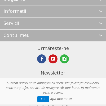
Informații
Servicii
Contul meu
Urmărește-ne
Newsletter
Suntem datori să te anunţăm că acest site foloseşte cookie-uri
Abonare
pentru a-ți oferi servicii de navigare cât mai bune. Îţi mulțumim
pentru acord.
Copyright © 2026 Horeca - Pentru profesionistii din bucatarie. Toate
Află mai multe
OK
drepturile rezervate.