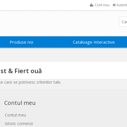
Cont nou
Autent
Produse noi
Cataloage Interactive
st & Fiert ouă
 care se potrivesc criteriilor tale.
Contul meu
Contul meu
Istoric comenzi