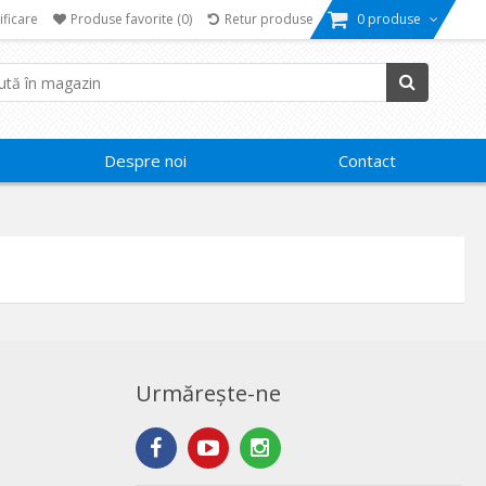
ificare
Produse favorite
(0)
Retur produse
0 produse
Despre noi
Contact
Urmărește-ne