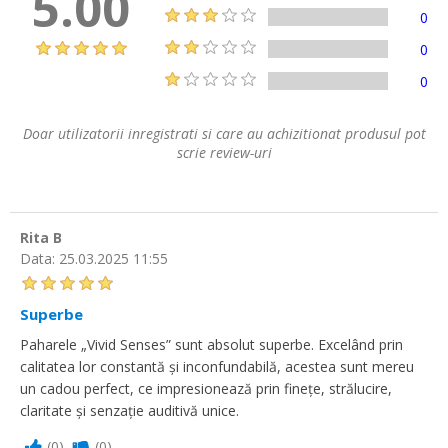
5.00
0
0
0
Doar utilizatorii inregistrati si care au achizitionat produsul pot
scrie review-uri
Rita B
Data:
25.03.2025 11:55
Superbe
Paharele „Vivid Senses” sunt absolut superbe. Excelând prin
calitatea lor constantă și inconfundabilă, acestea sunt mereu
un cadou perfect, ce impresionează prin finețe, strălucire,
claritate și senzație auditivă unice.
(
0
)
(
0
)