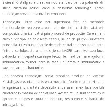
Zwiesel Kristallglas a creat un nou standard pentru paharele din
sticla cristalina atunci cand a dezvoltat tehnologia Tritan,
tehnologie brevetata la nivel international.
Tehnologia Tritan este net superioara fata de metodele
traditionale de realizare a paharelor de sticla cristalina atat prin
compozitia chimica, cat si prin procesul de productie. Ca element
chimic principal se foloseste titanul, in loc de plumb (substanta
principala utilizata in paharele de sticla cristalina obisnuite). Pentru
finisare se foloseste o tehnologie cu LASER care niveleaza buza
paharului si indeparteaza imperfectiunile, fiind de mare ajutor in
imbunatatirea formei, care la randul ei ofera o imbunatatire a
savurarii aromei bauturilor.
Prin aceasta tehnologie, sticla cristalina produsa de Zwiesel
Kristallglas prezinta o rezistenta mecanica foarte mare, rezistenta
la zgarieturi, o claritate deosebita si de asemenea face posibila
curatarea in masina de spalat vase. Aceste atuuri sunt foarte mult
apreciate de peste 3000 de hoteluri, restaurante si baruri din
intreaga lume.