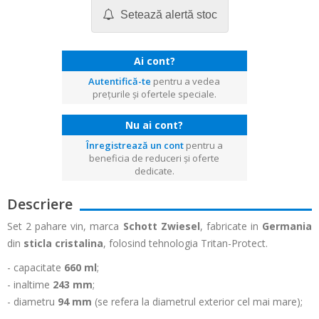
Setează alertă stoc
Ai cont?
Autentifică-te
pentru a vedea
prețurile și ofertele speciale.
Nu ai cont?
Înregistrează un cont
pentru a
beneficia de reduceri și oferte
dedicate.
Descriere
Set 2 pahare vin, marca
Schott Zwiesel
, fabricate in
Germania
din
sticla cristalina
, folosind tehnologia Tritan-Protect.
- capacitate
660 ml
;
- inaltime
243 mm
;
- diametru
94 mm
(se refera la diametrul exterior cel mai mare);