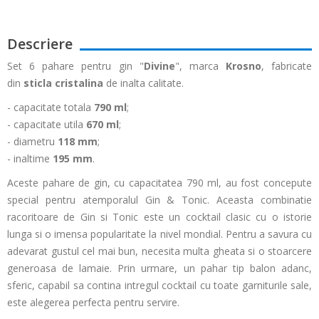
Descriere
Set 6 pahare pentru gin "
Divine
", marca
Krosno
, fabricate
din
sticla cristalina
de inalta calitate.
- capacitate totala
790 ml
;
- capacitate utila
670 ml
;
- diametru
118
mm
;
- inaltime
195 mm
.
Aceste pahare de gin, cu capacitatea 790 ml, au fost concepute
special pentru atemporalul Gin & Tonic. Aceasta combinatie
racoritoare de Gin si Tonic este un cocktail clasic cu o istorie
lunga si o imensa popularitate la nivel mondial. Pentru a savura cu
adevarat gustul cel mai bun, necesita multa gheata si o stoarcere
generoasa de lamaie. Prin urmare, un pahar tip balon adanc,
sferic, capabil sa contina intregul cocktail cu toate garniturile sale,
este alegerea perfecta pentru servire.