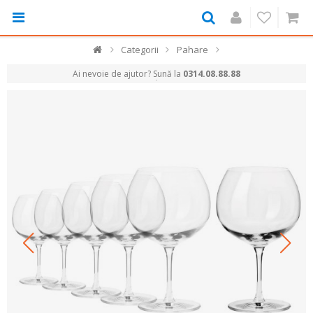
Categorii
Pahare
Ai nevoie de ajutor? Sună la
0314.08.88.88