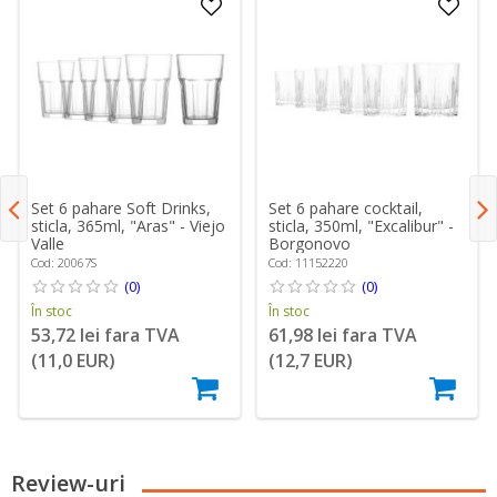
Set 6 pahare Soft Drinks,
Set 6 pahare cocktail,
sticla, 365ml, "Aras" - Viejo
sticla, 350ml, "Excalibur" -
Valle
Borgonovo
Cod: 20067S
Cod: 11152220
(0)
(0)
În stoc
În stoc
53,72 lei fara TVA
61,98 lei fara TVA
(11,0 EUR)
(12,7 EUR)
Review-uri