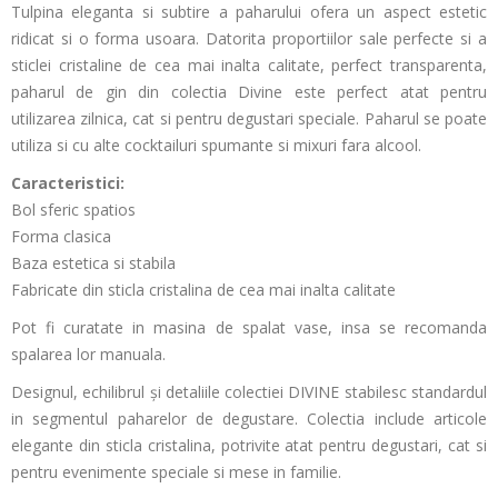
Tulpina eleganta si subtire a paharului ofera un aspect estetic
ridicat si o forma usoara. Datorita proportiilor sale perfecte si a
sticlei cristaline de cea mai inalta calitate, perfect transparenta,
paharul de gin din colectia Divine este perfect atat pentru
utilizarea zilnica, cat si pentru degustari speciale. Paharul se poate
utiliza si cu alte cocktailuri spumante si mixuri fara alcool.
Caracteristici:
Bol sferic spatios
Forma clasica
Baza estetica si stabila
Fabricate din sticla cristalina de cea mai inalta calitate
Pot fi curatate in masina de spalat vase, insa se recomanda
spalarea lor manuala.
Designul, echilibrul și detaliile colectiei DIVINE stabilesc standardul
in segmentul paharelor de degustare. Colectia include articole
elegante din sticla cristalina, potrivite atat pentru degustari, cat si
pentru evenimente speciale si mese in familie.