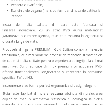
Penseta cu varf oblic;
Etui din piele vegana (mar), cu fermoar si husa de catifea la
interior.
Inoxul de inalta calitate din care este fabricata si
finisarea inovatoare, cu un strat
PVD auriu
mat-satinat
garanteaza o curatare igienica, rezistenta maxima la zgarieturi si
o durata lunga de viata.
Produsele din gama PREMIUM - Gold Edition combina maiestria
traditionala, cele mai moderne procese de fabricatie si materialele
de cea mai inalta calitate pentru o experienta de ingrijire la cel mai
inalt nivel. Sunt fabricate din inox premium cu acoperire PVD,
oferind functionalitatea, longevitatea si rezistenta la coroziune
specifice ZWILLING.
Instrumentele au forma perfect ergonomica si design elegant.
Etuiul este fabricat din
piele vegana
obtinuta din prelucrarea
cojilor de mar, o alternativa rezistenta si ecologica la pielea
naturala si cea sintetica. Interiorul etuiului este captusit cu un