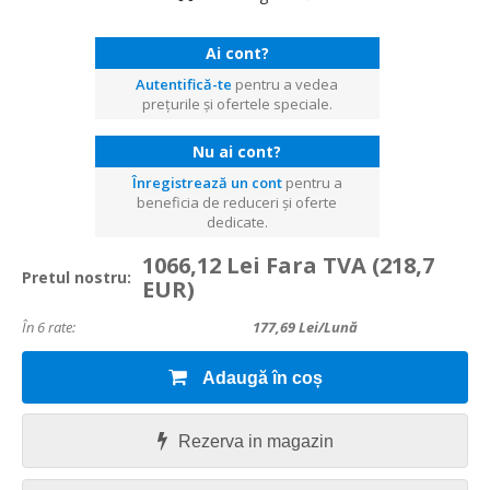
Ai cont?
Autentifică-te
pentru a vedea
prețurile și ofertele speciale.
Nu ai cont?
Înregistrează un cont
pentru a
beneficia de reduceri și oferte
dedicate.
1066,12 Lei Fara TVA
(218,7
Pretul nostru:
EUR)
În 6 rate:
177,69
Lei/lună
Adaugă în coș
Rezerva in magazin