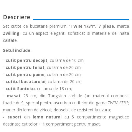
Descriere
Set cutite de bucatarie premium
"TWIN 1731"
,
7 piese
, marca
Zwilling
, cu un aspect elegant, sofisticat si materiale de inalta
calitate.
Setul include:
-
cutit pentru decojit
, cu lama de 10 cm;
-
cutit pentru feliat
,
cu lama de 20 cm;
-
cutit pentru paine
, cu lama de 20 cm;
-
cutitul bucatarului
,
cu lama de 20 cm;
-
cutit Santoku
, cu lama de 18 cm;
-
masat
23 cm, din
Tungsten carbide (un material composit
foarte dur), special pentru ascutirea cutitelor din gama
TWIN 1731
;
maner din lemn de ziricot, deosebit de rezistent la uzura;
-
suport
din
lemn natural
cu
5
compartimente magnetice
destinate cutitelor +
1
compartiment pentru masat.