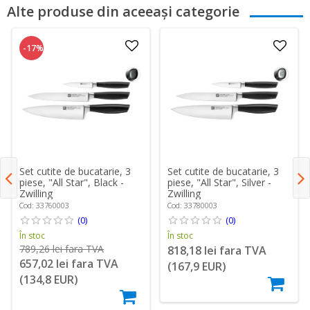
Alte produse din aceeași categorie
-17%
Set cutite de bucatarie, 3
Set cutite de bucatarie, 3
piese, "All Star", Black -
piese, "All Star", Silver -
Zwilling
Zwilling
Cod: 33760003
Cod: 33780003
(0)
(0)
În stoc
În stoc
789,26 lei fara TVA
818,18 lei fara TVA
657,02 lei fara TVA
(167,9 EUR)
(134,8 EUR)