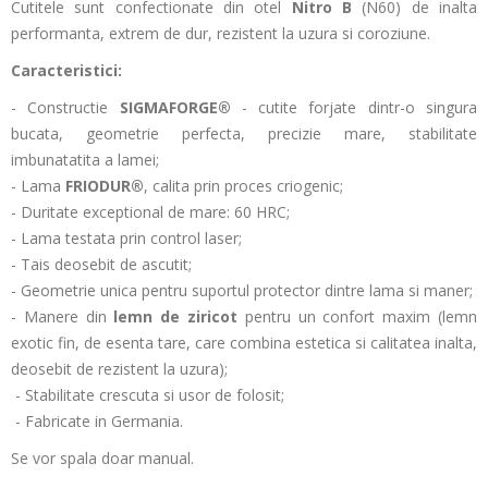
Cutitele sunt confectionate din otel
Nitro B
(N60) de inalta
performanta, extrem de dur, rezistent la uzura si coroziune.
Caracteristici:
- Constructie
SIGMAFORGE®
- cutite forjate dintr-o singura
bucata, geometrie perfecta, precizie mare, stabilitate
imbunatatita a lamei;
- Lama
FRIODUR®
, calita prin proces criogenic;
- Duritate exceptional de mare: 60 HRC;
- Lama testata prin control laser;
- Tais deosebit de ascutit;
- Geometrie unica pentru suportul protector dintre lama si maner;
- Manere din
lemn de ziricot
pentru un confort maxim (lemn
exotic fin, de esenta tare, care combina estetica si calitatea inalta,
deosebit de rezistent la uzura);
- Stabilitate crescuta si usor de folosit;
- Fabricate in Germania.
Se vor spala doar manual.