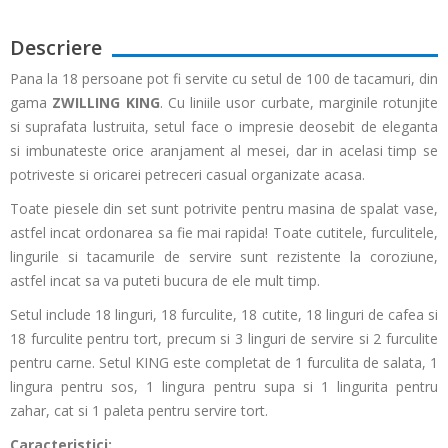
Descriere
Pana la 18 persoane pot fi servite cu setul de 100 de tacamuri, din
gama
ZWILLING KING
. Cu liniile usor curbate, marginile rotunjite
si suprafata lustruita, setul face o impresie deosebit de eleganta
si imbunateste orice aranjament al mesei, dar in acelasi timp se
potriveste si oricarei petreceri casual organizate acasa.
Toate piesele din set sunt potrivite pentru masina de spalat vase,
astfel incat ordonarea sa fie mai rapida! Toate cutitele, furculitele,
lingurile si tacamurile de servire sunt rezistente la coroziune,
astfel incat sa va puteti bucura de ele mult timp.
Setul include 18 linguri, 18 furculite, 18 cutite, 18 linguri de cafea si
18 furculite pentru tort, precum si 3 linguri de servire si 2 furculite
pentru carne. Setul KING este completat de 1 furculita de salata, 1
lingura pentru sos, 1 lingura pentru supa si 1 lingurita pentru
zahar, cat si 1 paleta pentru servire tort.
Caracteristici: