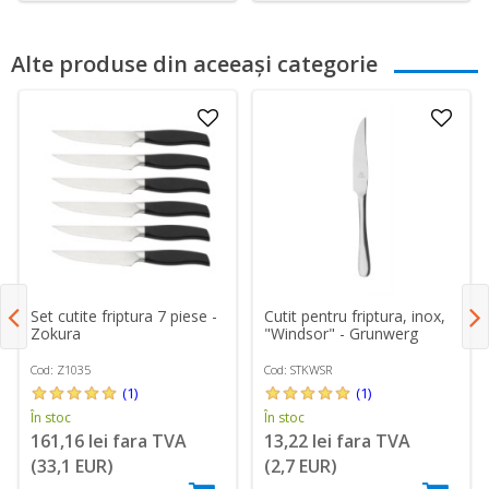
Alte produse din aceeași categorie
Set cutite friptura 7 piese -
Cutit pentru friptura, inox,
Zokura
"Windsor" - Grunwerg
Cod: Z1035
Cod: STKWSR
(1)
(1)
În stoc
În stoc
161,16 lei fara TVA
13,22 lei fara TVA
(33,1 EUR)
(2,7 EUR)