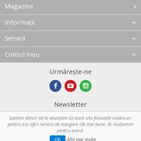
Magazine
Informații
Servicii
Contul meu
Urmărește-ne
Newsletter
Suntem datori să te anunţăm că acest site foloseşte cookie-uri
Abonare
pentru a-ți oferi servicii de navigare cât mai bune. Îţi mulțumim
pentru acord.
Copyright © 2026 Horeca - Pentru profesionistii din bucatarie. Toate
Află mai multe
OK
drepturile rezervate.