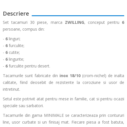
Descriere
Set tacamuri 30 piese, marca
ZWILLING
, conceput pentru
6
persoane, compus din:
-
6
linguri;
-
6
furculite;
-
6
cutite;
-
6
lingurite;
-
6
furculite pentru desert.
Tacamurile sunt fabricate din
inox 18/10
(crom-nichel) de inalta
calitate, fiind deosebit de rezistente la coroziune si usor de
intretinut.
Setul este potrivit atat pentru mese in familie, cat si pentru ocazii
speciale sau sarbatori.
Tacamurile din gama MINIMALE se caracterizeaza prin contururi
line, usor curbate si un finisaj mat.
Fiecare piesa a fost batuta,