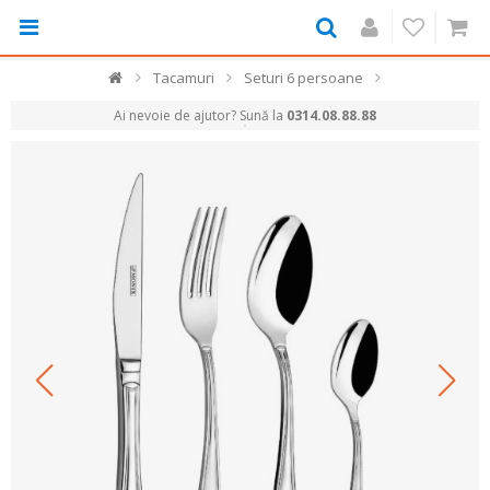
Tacamuri
Seturi 6 persoane
Ai nevoie de ajutor? Sună la
0314.08.88.88