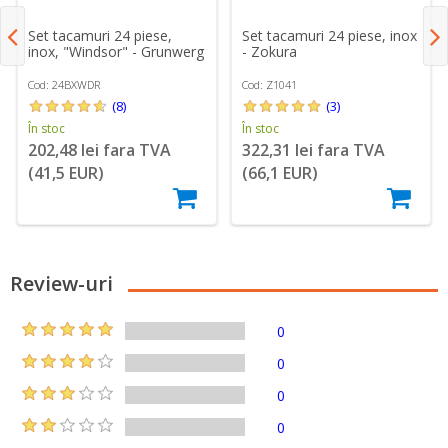
Set tacamuri 24 piese,
Set tacamuri 24 piese, inox
inox, "Windsor" - Grunwerg
- Zokura
Cod: 24BXWDR
Cod: Z1041
(8)
(3)
În stoc
În stoc
202,48 lei fara TVA
322,31 lei fara TVA
(41,5 EUR)
(66,1 EUR)
Review-uri
0
0
0
0