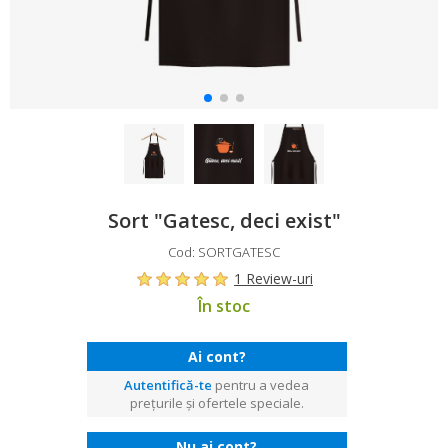
Sort "Gatesc, deci exist"
Cod: SORTGATESC
1 Review-uri
În stoc
Ai cont?
Autentifică-te
pentru a vedea
prețurile și ofertele speciale.
Nu ai cont?