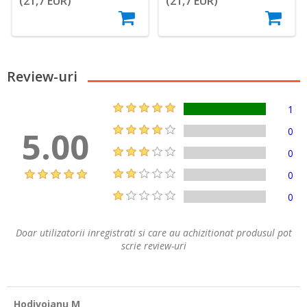
(21,7 EUR)
(21,7 EUR)
Review-uri
1
5.00
0
0
0
0
Doar utilizatorii inregistrati si care au achizitionat produsul pot
scrie review-uri
Hodivoianu M