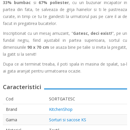
33%
bumbac
si
67%
poliester
, cu un buzunar incapator in
partea din fata, te salveaza de grija hainelor si ti le pastreaza
curate, in timp ce tu te gandesti la urmatorul pas pe care il ai de
facut in pregatirea bucatelor.
Inscriptionat cu un mesaj amuzant, "
Gatesc, deci exist!
", pe un
fundal negru, fiind ajustabil in partea superioara, sortul cu
dimensiunile
90 x 70 cm
se asaza bine pe talie si invita la pregatit,
la gatit si la servit!
Dupa ce ai terminat treaba, il poti spala in masina de spalat, sa-l
ai gata aranjat pentru urmatoarea ocazie.
Caracteristici
Cod
SORTGATESC
Brand
KitchenShop
Gama
Sorturi si sacose KS