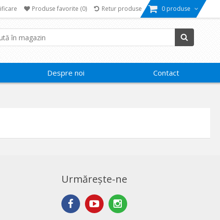
ificare
Produse favorite
(0)
Retur produse
0 produse
Despre noi
Contact
Urmărește-ne