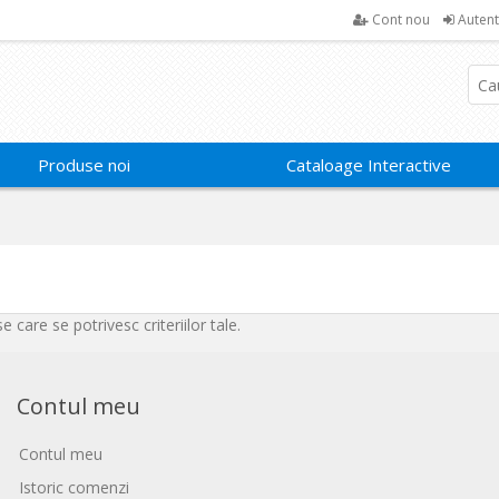
Cont nou
Autent
Produse noi
Cataloage Interactive
S
 care se potrivesc criteriilor tale.
Contul meu
Contul meu
Istoric comenzi