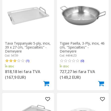
obtine cel mai bun rezultat posibil.
Toate ustensilele pentru gatit
Demeyere
sunt dezvoltate pentru
a satisface si a acoperi nevoile unei bucatarii moderne si
profesionale. Indeplinesc cele mai inalte standarde de calitate,
sunt functionale si nu in ultimul rand durabile.
In afara de produsele "traditionale",
Demeyere
produce si un
numar insemnat de produse dedicate specialitatilor culinare.
Tava Teppanyaki 5-ply, inox,
Tigaie Paella, 3-Ply, inox, 46
39 x 27 cm, "Specialties" -
cm, "Specialties" -
Demeyere
Demeyere
Cod: 54739
Cod: 44846ZD
(1)
(0)
În stoc
În stoc
818,18 lei fara TVA
727,27 lei fara TVA
(167,9 EUR)
(149,2 EUR)