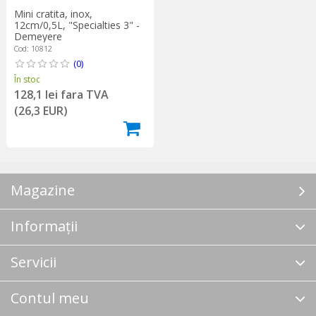
Mini cratita, inox,
12cm/0,5L, "Specialties 3" -
Demeyere
Cod: 10812
(0)
În stoc
128,1 lei fara TVA
(26,3 EUR)
Magazine
Informații
Servicii
Contul meu