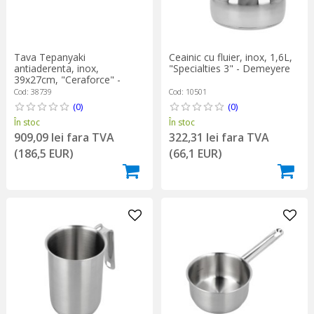
Tava Tepanyaki
Ceainic cu fluier, inox, 1,6L,
antiaderenta, inox,
"Specialties 3" - Demeyere
39x27cm, "Ceraforce" -
Demeyere
Cod: 38739
Cod: 10501
(0)
(0)
În stoc
În stoc
909,09 lei fara TVA
322,31 lei fara TVA
(186,5 EUR)
(66,1 EUR)