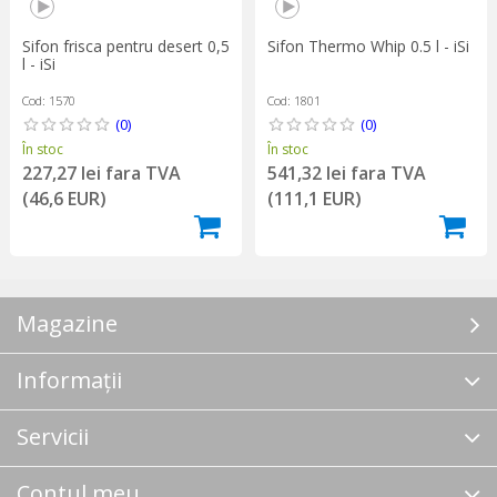
Sifon frisca pentru desert 0,5
Sifon Thermo Whip 0.5 l - iSi
l - iSi
Cod: 1570
Cod: 1801
(0)
(0)
În stoc
În stoc
227,27 lei fara TVA
541,32 lei fara TVA
(46,6 EUR)
(111,1 EUR)
Magazine
Informații
Servicii
Contul meu