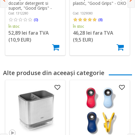
dozator detergent si
plastic, "Good Grips" - OXO
suport, "Good Grips" -
OXO
Cod: 1312280
Cod: 1329080
(0)
(8)
În stoc
În stoc
52,89 lei fara TVA
46,28 lei fara TVA
(10,9 EUR)
(9,5 EUR)
Alte produse din aceeași categorie