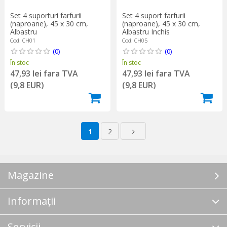
Set 4 suporturi farfurii
Set 4 suport farfurii
(naproane), 45 x 30 cm,
(naproane), 45 x 30 cm,
Albastru
Albastru Inchis
Cod: CH01
Cod: CH05
(0)
(0)
În stoc
În stoc
47,93 lei fara TVA
47,93 lei fara TVA
(9,8 EUR)
(9,8 EUR)
1
2
Magazine
Informații
Servicii