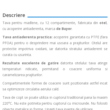
Descriere
Tava pentru madlene, cu 12 compartimente, fabricata din
otel
,
cu acoperire antiaderenta, marca
de Buyer
.
Tava antiaderenta practica:
acoperire garantata cu PTFE (fara
PFOA) pentru o desprindere mai usoara a prajiturilor. Otelul are
protectie impotriva oxidarii, iar datorita stratului antiaderent se
curata cu usurinta.
Rezultate excelente de gatire
datorita otelului: tava atinge
temperaturi ridicate, permitand o coacere uniforma si
caramelizarea prajiturilor.
Compartimentele formei de coacere sunt pozitionate astfel incat
sa optimizeze circulatia aerului cald.
Tava de copt se poate utiliza in cuptorul traditional pana la maxim
220°C. Nu este potrivita pentru cuptorul cu microunde. Nu folositi
obiecte metalice in forme. Ungeti tava inainte de utilizare.