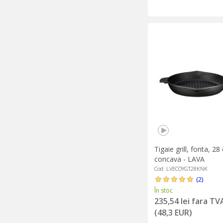
Tigaie grill, fonta, 2
concava - LAVA
Cod: LVECOYGT28KNK
(2)
În stoc
235,54 lei fara TV
(48,3 EUR)