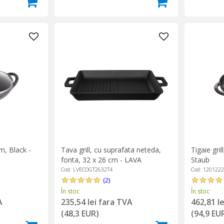
m, Black -
Tava grill, cu suprafata neteda,
Tigaie gril
fonta, 32 x 26 cm - LAVA
Staub
Cod: LVECOGT2632T4
Cod: 120122
(2)
În stoc
În stoc
A
235,54 lei fara TVA
462,81 l
(48,3 EUR)
(94,9 EU