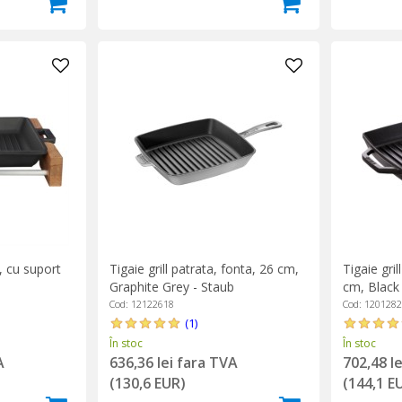
, cu suport
Tigaie grill patrata, fonta, 26 cm,
Tigaie gril
Graphite Grey - Staub
cm, Black
Cod: 12122618
Cod: 120128
(1)
În stoc
În stoc
A
636,36 lei fara TVA
702,48 l
(130,6 EUR)
(144,1 E