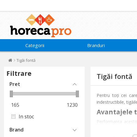
Categorii
Branduri
Tigăi fontă
Filtrare
Tigăi fontă
Pret
Pentru toți cei car
indestructibile, tigă
165
1230
Avantajele t
In stoc
Performanța acest
pufoasă clătită uriaș
Brand
că mâncărurile sunt 