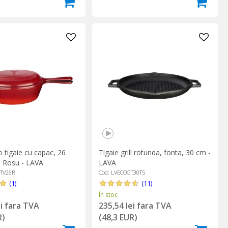
 tigaie cu capac, 26
Tigaie grill rotunda, fonta, 30 cm -
, Rosu - LAVA
LAVA
KTV26R
Cod: LVECOGT30T5
(1)
(11)
În stoc
ei fara TVA
235,54 lei fara TVA
R)
(48,3 EUR)