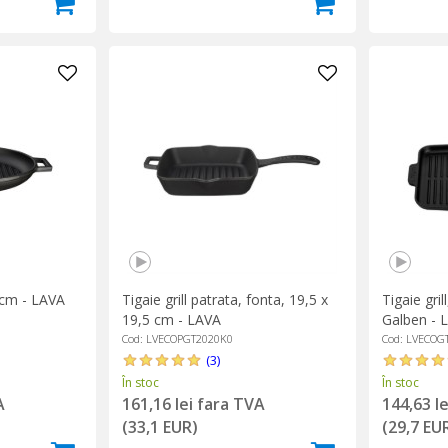
6 cm - LAVA
Tigaie grill patrata, fonta, 19,5 x
Tigaie gri
19,5 cm - LAVA
Galben - 
Cod: LVECOPGT2020K0
Cod: LVECOG
(3)
În stoc
În stoc
A
161,16 lei fara TVA
144,63 l
(33,1 EUR)
(29,7 EU