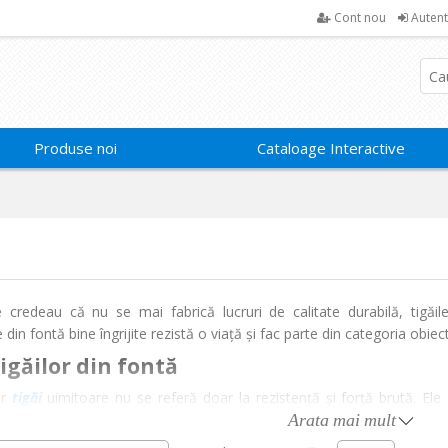
Cont nou
Autent
Produse noi
Cataloage Interactive
e credeau că nu se mai fabrică lucruri de calitate durabilă, tigăi
ile din fontă bine îngrijite rezistă o viață și fac parte din categoria obi
igăilor din fontă
or
tigăi
uimitoare nu se referă doar la rezistență și forță brută. El
ă și de a prăji cel mai crocant bacon la care visezi. O tigaie din fontă d
Arata mai mult
gătite uniform și bine.