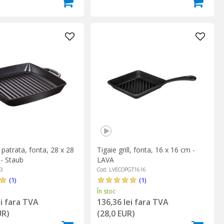
l patrata, fonta, 28 x 28
Tigaie grill, fonta, 16 x 16 cm -
 - Staub
LAVA
23
Cod: LVECOPGT1616
(1)
(1)
În stoc
ei fara TVA
136,36 lei fara TVA
UR)
(28,0 EUR)