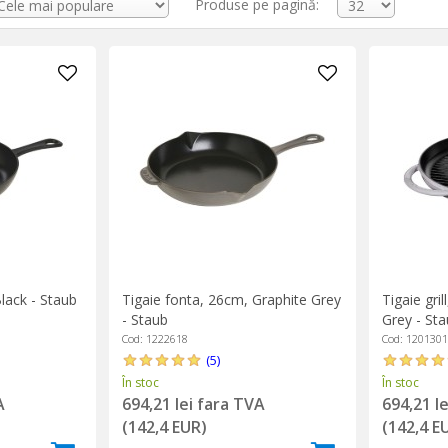
Produse pe pagină:
ile din fontă să fie atât de grozave este capacitatea lor de a dezvo
i piper, ci despre un proces care implică ungerea tigăii cu ulei și î
 Cu fiecare utilizare, acest strat devine tot mai eficient, îmbunătățin
avuroasă.
le extraordinare ale unei tigăi din fontă, te vei bucura și de satisf
din fontă datează de peste 2.000 de ani, tocmai pentru că sunt capabile să
n într-o multitudine de forme, pentru orice stil de gătit. De la
tigăi gr
tigăile din fontă profesionale sunt recomandate de orice bucătar din
atil și încărcat de tradiție, alege o tigaie de fontă și pregătește-te să 
lack - Staub
Tigaie fonta, 26cm, Graphite Grey
Tigaie gri
- Staub
Grey - St
Cod: 1222618
Cod: 120130
(5)
În stoc
În stoc
A
694,21 lei fara TVA
694,21 l
(142,4 EUR)
(142,4 E