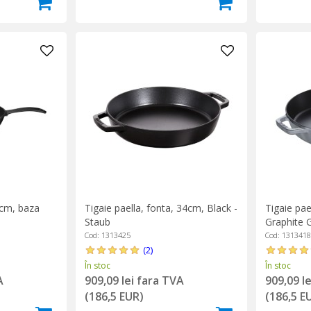
8 cm, baza
Tigaie paella, fonta, 34cm, Black -
Tigaie pae
Staub
Graphite G
Cod: 1313425
Cod: 1313418
(2)
În stoc
În stoc
A
909,09 lei fara TVA
909,09 l
(186,5 EUR)
(186,5 E