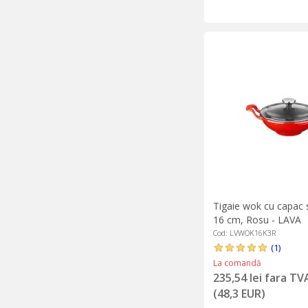
Tigaie wok cu capac s
16 cm, Rosu - LAVA
Cod: LVWOK16K3R
(1)
La comandă
235,54 lei fara TV
(48,3 EUR)