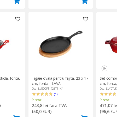
ticla, fonta,
Tigaie ovala pentru fajita, 23 x 17
Set combo
cm, fonta - LAVA
cm, fonta
Cod: LVECOFT1723T11K4
Cod: LVYDTV
(1)
În stoc
În stoc
A
243,8 lei fara TVA
471,07 l
(50,0 EUR)
(96,6 EU