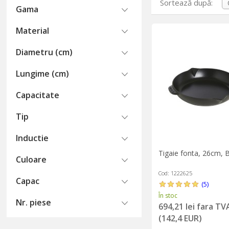
Sortează după:
Gama
Ceea ce face ca tigă
asezonarea cu sare ș
Material
grăsime polimerizată.
o aromă bogată și s
Diametru (cm)
Odată cu proprietăți
Lungime (cm)
Ustensilele de gătit 
flacără deschisă.
Capacitate
Tigăile din fontă vi
situație culinară.
Tip
Oalele din fontă
și 
Inductie
bucătărie fiabil, vers
Tigaie fonta, 26cm, B
Culoare
Cod: 1222625
Capac
(5)
În stoc
Nr. piese
694,21 lei fara TV
(142,4 EUR)