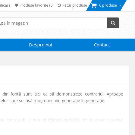
ificare
Produse favorite
(0)
Retur produse
0 produse
Despre noi
Contact
le din fontă sunt aici ca să demonstreze contrariul. Aproape
ectelor care se lasă moștenire din generație în generație.
e au finețea de a rumeni friptura perfectă, de a coace cea mai
e calitate oferă o distribuție imbatabilă a căldurii, asigurându-te