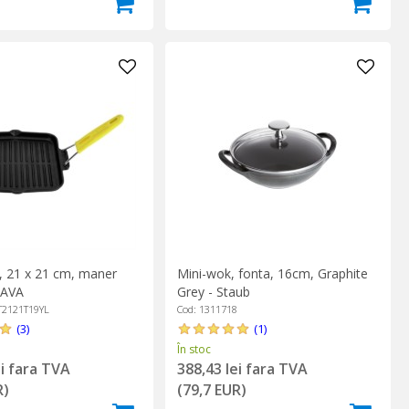
ll, 21 x 21 cm, maner
Mini-wok, fonta, 16cm, Graphite
LAVA
Grey - Staub
T2121T19YL
Cod: 1311718
(3)
(1)
În stoc
ei fara TVA
388,43 lei fara TVA
R)
(79,7 EUR)