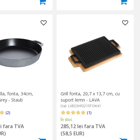
lla, fonta, 34cm,
Grill fonta, 20,7 x 13,7 cm, cu
rey - Staub
suport lemn - LAVA
Cod: LVECOHP2215T13K41
(2)
(1)
În stoc
ei fara TVA
285,12 lei fara TVA
UR)
(58,5 EUR)