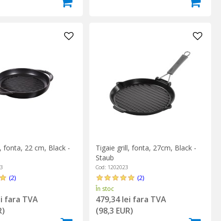
l, fonta, 22 cm, Black -
Tigaie grill, fonta, 27cm, Black -
Staub
23
Cod: 1202023
(2)
(2)
În stoc
ei fara TVA
479,34 lei fara TVA
R)
(98,3 EUR)