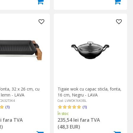
 fonta, 32 x 26 cm, cu
Tigaie wok cu capac sticla, fonta,
n lemn - LAVA
16 cm, Negru - LAVA
T2632T3K4
Cod: LVWOK16K3BL
(1)
(1)
În stoc
ei fara TVA
235,54 lei fara TVA
R)
(48,3 EUR)