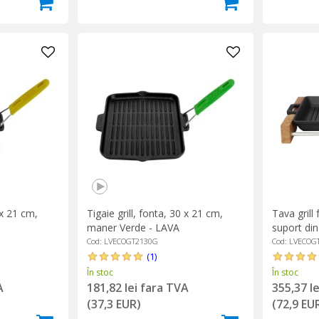
 x 21 cm,
Tigaie grill, fonta, 30 x 21 cm,
Tava grill
maner Verde - LAVA
suport di
Cod: LVECOGT2130G
Cod: LVECOG
(1)
În stoc
În stoc
A
181,82 lei fara TVA
355,37 l
(37,3 EUR)
(72,9 EU