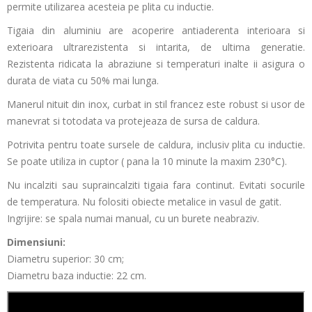
permite utilizarea acesteia pe plita cu inductie.
Tigaia din aluminiu are acoperire antiaderenta interioara si
exterioara ultrarezistenta si intarita, de ultima generatie.
Rezistenta ridicata la abraziune si temperaturi inalte ii asigura o
durata de viata cu 50% mai lunga.
Manerul nituit din inox, curbat in stil francez este robust si usor de
manevrat si totodata va protejeaza de sursa de caldura.
Potrivita pentru toate sursele de caldura, inclusiv plita cu inductie.
Se poate utiliza in cuptor ( pana la 10 minute la maxim 230°C).
Nu incalziti sau supraincalziti tigaia fara continut. Evitati socurile
de temperatura. Nu folositi obiecte metalice in vasul de gatit.
Ingrijire: se spala numai manual, cu un burete neabraziv.
Dimensiuni:
Diametru superior: 30 cm;
Diametru baza inductie: 22 cm.