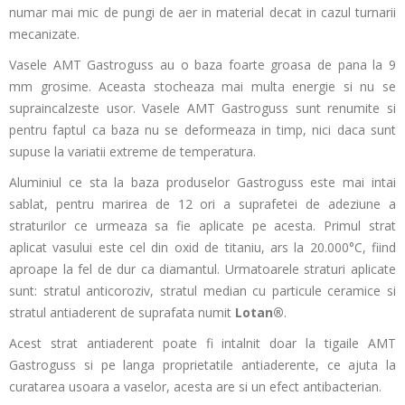
numar mai mic de pungi de aer in material decat in cazul turnarii
mecanizate.
Vasele AMT Gastroguss au o baza foarte groasa de pana la 9
mm grosime. Aceasta stocheaza mai multa energie si nu se
supraincalzeste usor. Vasele AMT Gastroguss sunt renumite si
pentru faptul ca baza nu se deformeaza in timp, nici daca sunt
supuse la variatii extreme de temperatura.
Aluminiul ce sta la baza produselor Gastroguss este mai intai
sablat, pentru marirea de 12 ori a suprafetei de adeziune a
straturilor ce urmeaza sa fie aplicate pe acesta. Primul strat
aplicat vasului este cel din oxid de titaniu, ars la 20.000°C, fiind
aproape la fel de dur ca diamantul. Urmatoarele straturi aplicate
sunt: stratul anticoroziv, stratul median cu particule ceramice si
stratul antiaderent de suprafata numit
Lotan®
.
Acest strat antiaderent poate fi intalnit doar la tigaile AMT
Gastroguss si pe langa proprietatile antiaderente, ce ajuta la
curatarea usoara a vaselor, acesta are si un efect antibacterian.