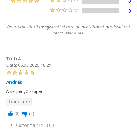
0
0
Doar utilizatorii inregistrati si care au achizitionat produsul pot
scrie review-uri
Tóth A
Data:
06.05.2025 18:29
András
A serpenyő szuper.
(
0
)
(
0
)
Comentarii (0)