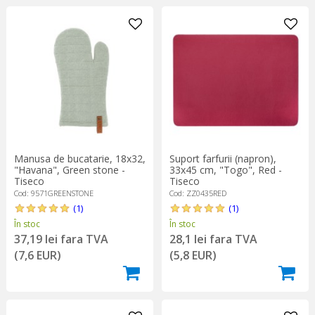
Manusa de bucatarie, 18x32,
Suport farfurii (napron),
"Havana", Green stone -
33x45 cm, "Togo", Red -
Tiseco
Tiseco
Cod: 9571GREENSTONE
Cod: ZZ0435RED
(1)
(1)
În stoc
În stoc
37,19 lei fara TVA
28,1 lei fara TVA
(7,6 EUR)
(5,8 EUR)