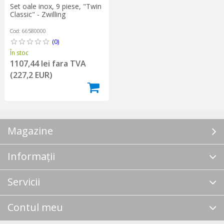
Set oale inox, 9 piese, "Twin
Classic" - Zwilling
Cod: 66580000
(0)
În stoc
1107,44 lei fara TVA
(227,2 EUR)
Magazine
Informații
Servicii
Contul meu