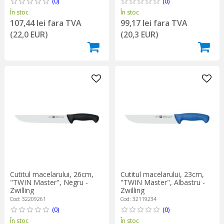
(0)
(0)
În stoc
În stoc
107,44 lei fara TVA
99,17 lei fara TVA
(22,0 EUR)
(20,3 EUR)
Cutitul macelarului, 26cm,
Cutitul macelarului, 23cm,
"TWIN Master", Negru -
"TWIN Master", Albastru -
Zwilling
Zwilling
Cod: 32209261
Cod: 32119234
(0)
(0)
În stoc
În stoc