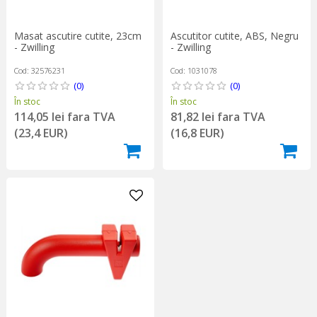
Masat ascutire cutite, 23cm
Ascutitor cutite, ABS, Negru
- Zwilling
- Zwilling
Cod: 32576231
Cod: 1031078
(0)
(0)
În stoc
În stoc
114,05 lei fara TVA
81,82 lei fara TVA
(23,4 EUR)
(16,8 EUR)