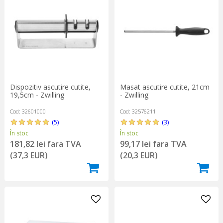
Dispozitiv ascutire cutite,
Masat ascutire cutite, 21cm
19,5cm - Zwilling
- Zwilling
Cod: 32601000
Cod: 32576211
(5)
(3)
În stoc
În stoc
Pentru detalii despre
ascutirea cutitelor
, click
AICI
.
181,82 lei fara TVA
99,17 lei fara TVA
(37,3 EUR)
(20,3 EUR)