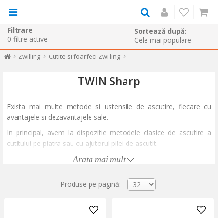
Filtrare
Sortează după:
0
filtre active
Zwilling
Cutite si foarfeci Zwilling
TWIN Sharp
Exista mai multe metode si ustensile de ascutire, fiecare cu
avantajele si dezavantajele sale.
In principal, avem la dispozitie metodele clasice de ascutire a
cutitului pe piatra sau cu ajutorul pilei de ascutit.
Mai exista insa instrumentele noi de ascutit care folosesc si ele
Arata mai mult
acelasi principiu de baza (respectiv glisarea lamei cutitului de un
alt material dur: piatra, otel, diamant, ceramica, sticla, etc).
Produse pe pagină:
In mod ideal ascutirea se face incepand cu instrumentul (piatra,
etc) cel mai aspru, cu granulatia cea mai mare si terminind cu
instrumentul ce are granulatia cea mai fina.