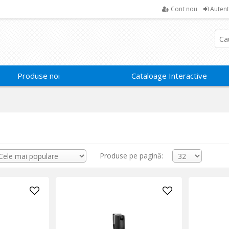
Cont nou
Autent
Produse noi
Cataloage Interactive
Produse pe pagină: