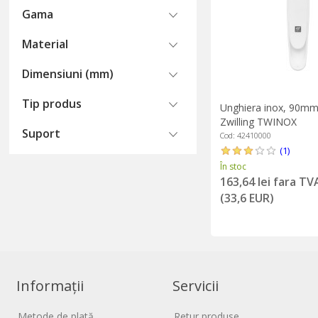
Gama
Material
Dimensiuni (mm)
Tip produs
Unghiera inox, 90mm,
Zwilling TWINOX
Suport
Cod: 42410000
(1)
În stoc
163,64 lei fara TV
(33,6 EUR)
Informații
Servicii
Metode de plată
Retur produse