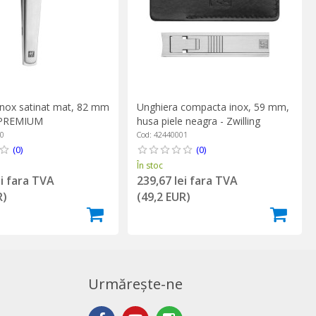
inox satinat mat, 82 mm
Unghiera compacta inox, 59 mm,
g PREMIUM
husa piele neagra - Zwilling
PREMIUM
00
Cod: 42440001
(0)
(0)
În stoc
ei fara TVA
239,67 lei fara TVA
R)
(49,2 EUR)
Urmărește-ne