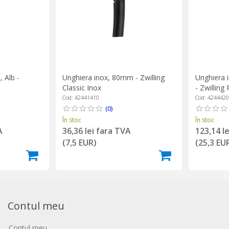
 Alb -
Unghiera inox, 80mm - Zwilling
Unghiera 
Classic Inox
- Zwillin
Cod: 42441410
Cod: 424442
(0)
În stoc
În stoc
A
36,36 lei fara TVA
123,14 l
(7,5 EUR)
(25,3 EU
Contul meu
Contul meu