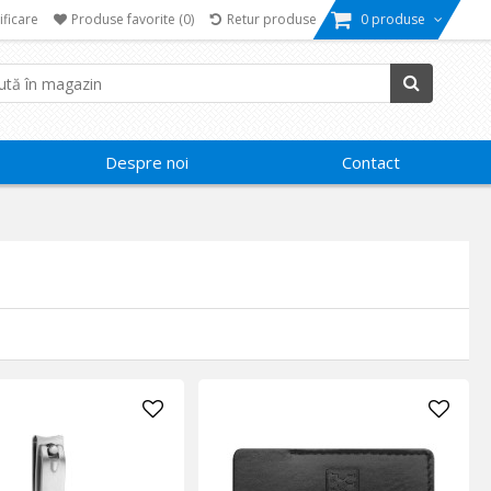
ificare
Produse favorite
(0)
Retur produse
0 produse
Despre noi
Contact