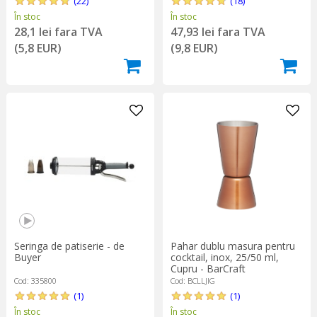
(22)
(18)
În stoc
În stoc
28,1 lei fara TVA
47,93 lei fara TVA
(5,8 EUR)
(9,8 EUR)
Seringa de patiserie - de
Pahar dublu masura pentru
Buyer
cocktail, inox, 25/50 ml,
Cupru - BarCraft
Cod: 335800
Cod: BCLLJIG
(1)
(1)
În stoc
În stoc