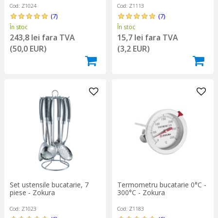
Cod: Z1024
Cod: Z1113
(7)
(7)
În stoc
În stoc
243,8 lei fara TVA
15,7 lei fara TVA
(50,0 EUR)
(3,2 EUR)
Set ustensile bucatarie, 7
Termometru bucatarie 0°C -
piese - Zokura
300°C - Zokura
Cod: Z1023
Cod: Z1183