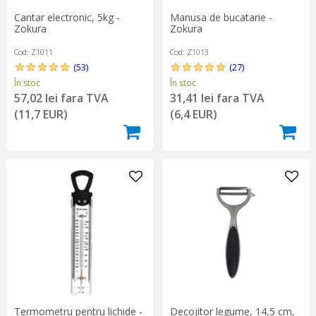
Cantar electronic, 5kg -
Manusa de bucatarie -
Zokura
Zokura
Cod: Z1011
Cod: Z1013
(53)
(27)
În stoc
În stoc
57,02 lei fara TVA
31,41 lei fara TVA
(11,7 EUR)
(6,4 EUR)
Termometru pentru lichide -
Decojitor legume, 14,5 cm,