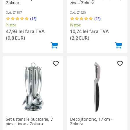
Zokura
zinc - Zokura
Cod: Z1187
Cod: Z1220
(18)
(13)
În stoc
În stoc
47,93 lei fara TVA
10,74 lei fara TVA
(9,8 EUR)
(2,2 EUR)
Set ustensile bucatarie, 7
Decojitor zinc, 17 cm -
piese, inox - Zokura
Zokura