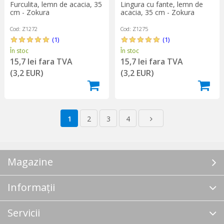
Furculita, lemn de acacia, 35
Lingura cu fante, lemn de
cm - Zokura
acacia, 35 cm - Zokura
Cod: Z1272
Cod: Z1275
(1)
(1)
În stoc
În stoc
15,7 lei fara TVA
15,7 lei fara TVA
(3,2 EUR)
(3,2 EUR)
1
2
3
4
Magazine
Informații
Servicii