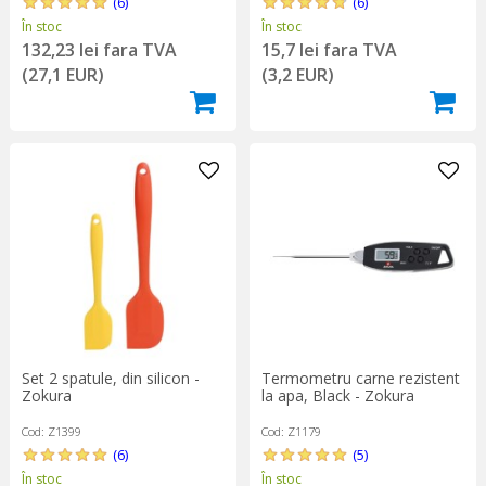
(6)
(6)
În stoc
În stoc
132,23 lei fara TVA
15,7 lei fara TVA
(27,1 EUR)
(3,2 EUR)
Set 2 spatule, din silicon -
Termometru carne rezistent
Zokura
la apa, Black - Zokura
Cod: Z1399
Cod: Z1179
(6)
(5)
În stoc
În stoc