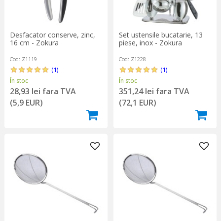
Desfacator conserve, zinc,
Set ustensile bucatarie, 13
16 cm - Zokura
piese, inox - Zokura
Cod: Z1119
Cod: Z1228
(1)
(1)
În stoc
În stoc
28,93 lei fara TVA
351,24 lei fara TVA
(5,9 EUR)
(72,1 EUR)