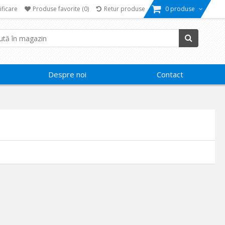
ificare
Produse favorite
(0)
Retur produse
0 produse
Despre noi
Contact