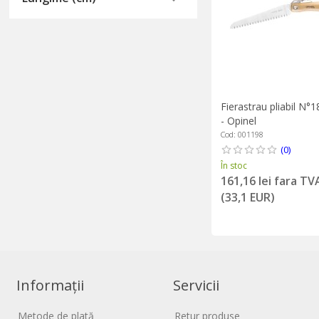
Fierastrau pliabil N°1
- Opinel
Cod: 001198
(0)
În stoc
161,16 lei fara TV
(33,1 EUR)
Informații
Servicii
Metode de plată
Retur produse