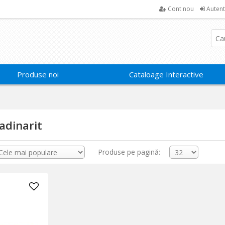
Cont nou
Autent
Produse noi
Cataloage Interactive
adinarit
Produse pe pagină: