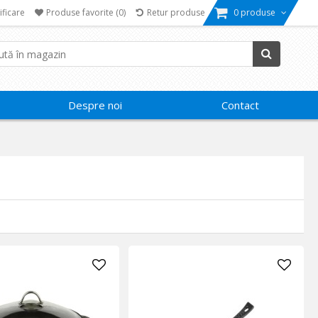
ificare
Produse favorite
(0)
Retur produse
0 produse
Despre noi
Contact