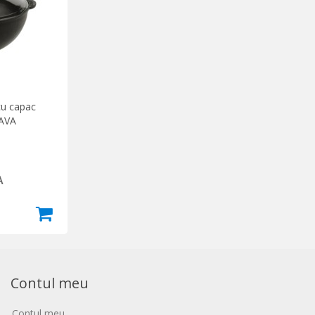
cu capac
LAVA
A
Contul meu
Contul meu