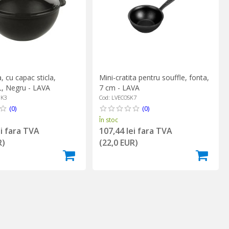
, cu capac sticla,
Mini-cratita pentru souffle, fonta,
, Negru - LAVA
7 cm - LAVA
0K3
Cod: LVECOSK7
(0)
(0)
În stoc
ei fara TVA
107,44 lei fara TVA
R)
(22,0 EUR)