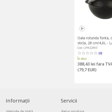
Oala rotunda fonta, 
sticla, 28 cm/4,6L - 
Cod: LVYKZ28K3
(0)
În stoc
388,43 lei fara TV
(79,7 EUR)
Informații
Servicii
Metode de plată
Retur produse