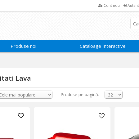
Cont nou
Autent
Produse noi
Cataloage Interactive
itati Lava
Produse pe pagină: