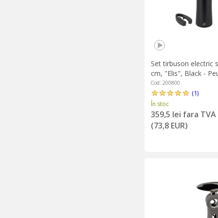
Set tirbuson electric s
cm, "Elis", Black - P
Cod: 200800
(1)
În stoc
359,5 lei fara TVA
(73,8 EUR)