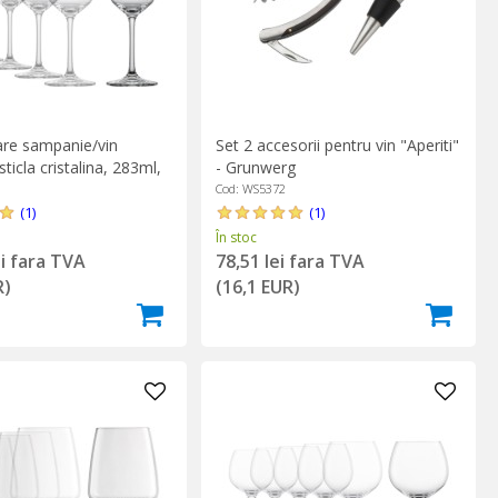
are sampanie/vin
Set 2 accesorii pentru vin "Aperiti"
ticla cristalina, 283ml,
- Grunwerg
Schott Zwiesel
Cod: WS5372
(1)
(1)
În stoc
ei fara TVA
78,51 lei fara TVA
R)
(16,1 EUR)