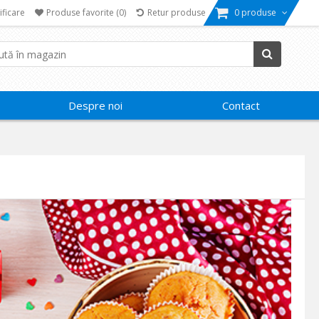
ificare
Produse favorite
(0)
Retur produse
0 produse
Despre noi
Contact