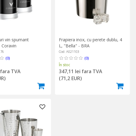
uri vin spumant
Frapiera inox, cu perete dublu, 4
- Coravin
L, "Bella" - BRA
076
Cod: A021103
(0)
(0)
În stoc
i fara TVA
347,11 lei fara TVA
UR)
(71,2 EUR)