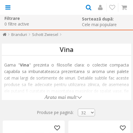
Filtrare
Sortează după:
0
filtre active
Branduri
Schott Zwiesel
Vina
Gama "
Vina
" prezinta o filosofie clara: o colectie compacta
capabila sa imbunatateasca prezentarea si aroma unei palete
cat mai largi de sortimente de vinuri. Detaliile subtile fac aceste
produse sa fie adecvate pentru utilizarea zilnica, de asemenea
ele putand fi curatate in majoritatea masinilor de spalat vase, fie
Arata mai mult
ele casnice sau industriale. Gama "Vina" reprezinta o colectie
ideala fie pentru a savura vinuri alese in cadrul confortului
propriului dumneavoastra camin, fie pentru a le utiliza la nivel
Produse pe pagină:
industrial in hoteluri si restaurante.